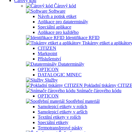
Čárový kód
Čárový kód
Software
Návrh a potisk etiket
Aplikace pro dataterminály
Speciální aplikace
Aplikace pro každého
Identifikace RFID
Tiskárny etiket a aplikátor
CITIZEN
Markpoint
Příslušenství
Dataterminály
OPTICON
DATALOGIC MINEC
Služby
Pokladní tiskárny CITIZ
Snímače čárového kódu
OPTICON
Spotřební materiál
Samolepicí etikety v rolích
Samolepicí etikety v arších
Textilní etikety v rolích
Speciální etikety
Termotransferové pásky