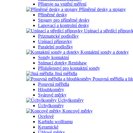
Přístroje na vnitřní měření
Příměrné desky a stojany
Příměrné desky
Stojany pro příměrné desky
Lapovací a kontrolní desky
Upínací a středící příprav
Prizmatické podložky
Upínací přípravky
Paralelní podložky
Kontaktní sondy a doteky
Sondy kontaktní
Snímací doteky Renishaw
Příslušenství pro kontaktní sondy
Jiná měřidla
Posuvná měřidla a h
Posuvná měřidla
Hloubkoměry
Svárové měrky
Úchylkoměry
Úchylkoměry
Koncové měrky
Ocelové
Karbidu wolframu
Keramické
Úhlové měrky