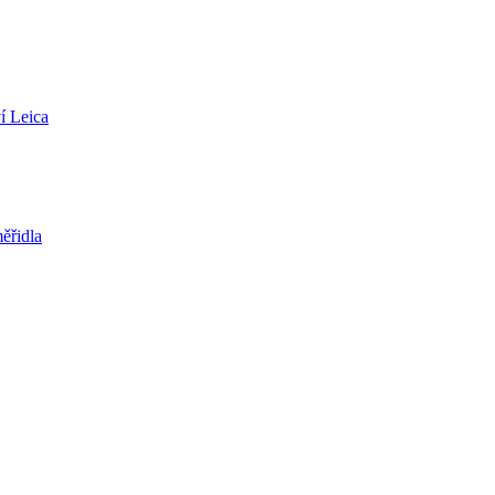
í Leica
ěřidla