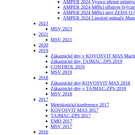
AMPER 2024 Vysoce přesné průmysl
AMPER 2024 Měřicí přístroje švýca
AMPER 2024 Měřicí stroj ZEISS 
AMPER 2024 Lineární snímače Magn
2023
MSV 2023
2021
MSV 2021
2020
2019
Zákaznické dny v KOVOSVIT MAS Machi
Zákaznické dny TAJMAC-ZPS 2019
CONTROL 2019
MSV 2019
2018
Zákaznické dny KOVOSVIT MAS 2018
Zákaznické dny v TAJMAC-ZPS 2018
MSV 2018
2017
Metrologická konference 2017
KOVOSVIT MAS 2017
TAJMAC-ZPS 2017
EMO 2017
MSV 2017
2016