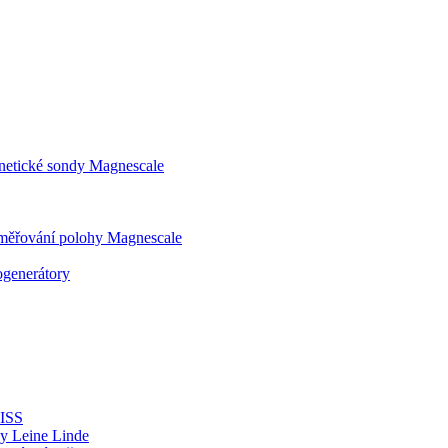
gnetické sondy Magnescale
dměřování polohy Magnescale
generátory
ISS
y Leine Linde