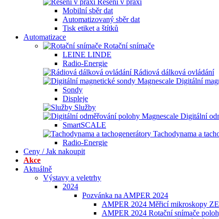
Řešení v praxi
Mobilní sběr dat
Automatizovaný sběr dat
Tisk etiket a štítků
Automatizace
Rotační snímače
LEINE LINDE
Radio-Energie
Rádiová dálková ovládání
Digitální ma
Sondy
Displeje
Služby
Digitální o
SmartSCALE
Tachodynama a tacho
Radio-Energie
Ceny / Jak nakoupit
Akce
Aktuálně
Výstavy a veletrhy
2024
Pozvánka na AMPER 2024
AMPER 2024 Měřicí mikroskopy ZE
AMPER 2024 Rotační snímače poloh