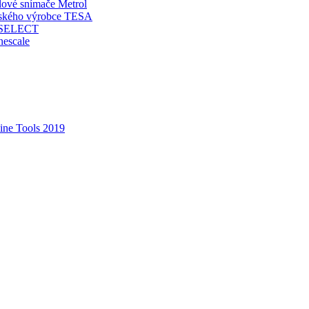
ové snímače Metrol
rského výrobce TESA
O-SELECT
escale
ne Tools 2019