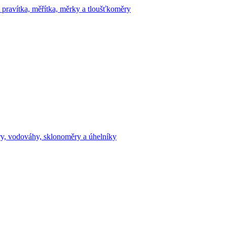
 pravítka, měřítka, měrky a tloušťkoměry
y, vodováhy, sklonoměry a úhelníky