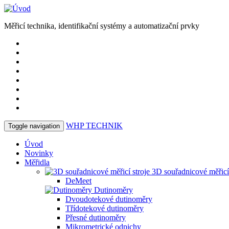
Měřicí technika, identifikační systémy a automatizační prvky
WHP
TECHNIK
Toggle navigation
Úvod
Novinky
Měřidla
3D souřadnicové měřicí 
DeMeet
Dutinoměry
Dvoudotekové dutinoměry
Třídotekové dutinoměry
Přesné dutinoměry
Mikrometrické odpichy