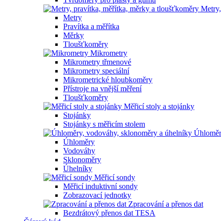
Metry,
Metry
Pravítka a měřítka
Měrky
Tloušťkoměry
Mikrometry
Mikrometry třmenové
Mikrometry speciální
Mikrometrické hloubkoměry
Přístroje na vnější měření
Tloušťkoměry
Měřicí stoly a stojánky
Stojánky
Stojánky s měřicím stolem
Úhloměr
Úhloměry
Vodováhy
Sklonoměry
Úhelníky
Měřicí sondy
Měřicí induktivní sondy
Zobrazovací jednotky
Zpracování a přenos dat
Bezdrátový přenos dat TESA