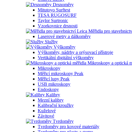
Drsnoměry
Mitutoyo Surftest
TESA RUGOSURF
Taylor Surtronic
Vzorkovnice drsnosti
Měřidla pro stavebnictv
Laserové metry a dálkoměry
Služby
Výškoměry
Výškoměry, nádrhy a orýsovací přístroje
Vertikální digitální výškoměry
Mikroskopy a optická m
Mikroskopy
Měřicí mikroskopy Peak
Měřicí lupy Peak
USB mikroskopy
Endoskopy
Kalibry
Mezní kalibry
Kalibrační kroužky
Kuželové
Závitové
Tvrdoměry
Tvrdoměry pro kovové materiály
Tvrdoměry pro plasty a gumu