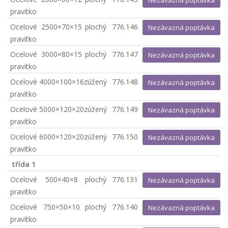
Nezávazná poptávka
pravítko
Ocelové
2500×70×15
plochý
776.146
Nezávazná poptávka
pravítko
Ocelové
3000×80×15
plochý
776.147
Nezávazná poptávka
pravítko
Ocelové
4000×100×16
zúžený
776.148
Nezávazná poptávka
pravítko
Ocelové
5000×120×20
zúžený
776.149
Nezávazná poptávka
pravítko
Ocelové
6000×120×20
zúžený
776.150
Nezávazná poptávka
pravítko
třída 1
Ocelové
500×40×8
plochý
776.131
Nezávazná poptávka
pravítko
Ocelové
750×50×10
plochý
776.140
Nezávazná poptávka
pravítko