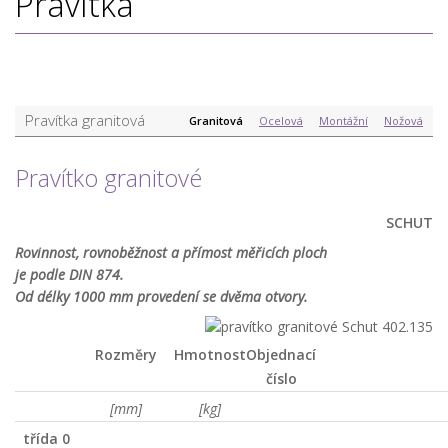
Pravítka
Pravítka granitová
Granitová
Ocelová
Montážní
Nožová
Pravítko granitové
SCHUT
Rovinnost, rovnoběžnost a přímost měřicích ploch
je podle DIN 874.
Od délky 1000 mm provedení se dvěma otvory.
Rozměry
Hmotnost
Objednací
číslo
[mm]
[kg]
třída 0