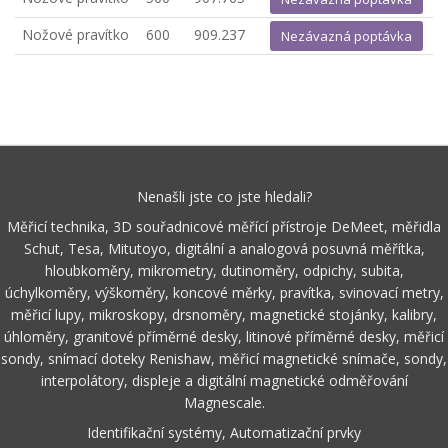
Nožové pravítko
600
909.237
Nezávazná poptávka
Nenašli jste co jste hledali?
Měřicí technika, 3D souřadnicové měřící přístroje DeMeet, měřidla
Schut, Tesa, Mitutoyo, digitální a analogová posuvná měřítka,
hloubkoměry, mikrometry, dutinoměry, odpichy, subita,
úchylkoměry, výškoměry, koncové měrky, pravítka, svinovací metry,
měřicí lupy, mikroskopy, drsnoměry, magnetické stojánky, kalibry,
úhloměry, granitové příměrné desky, litinové příměrné desky, měřicí
sondy, snímací doteky Renishaw, měřicí magnetické snímače, sondy,
interpolátory, displeje a digitální magnetické odměřování
Magnescale.
Identifikační systémy, Automatizační prvky