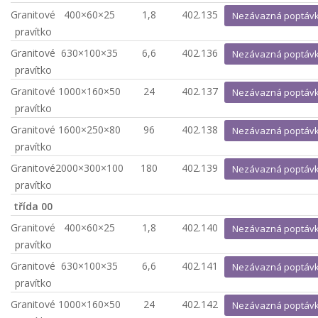
Granitové
400×60×25
1,8
402.135
Nezávazná poptáv
pravítko
Granitové
630×100×35
6,6
402.136
Nezávazná poptáv
pravítko
Granitové
1000×160×50
24
402.137
Nezávazná poptáv
pravítko
Granitové
1600×250×80
96
402.138
Nezávazná poptáv
pravítko
Granitové
2000×300×100
180
402.139
Nezávazná poptáv
pravítko
třída 00
Granitové
400×60×25
1,8
402.140
Nezávazná poptáv
pravítko
Granitové
630×100×35
6,6
402.141
Nezávazná poptáv
pravítko
Granitové
1000×160×50
24
402.142
Nezávazná poptáv