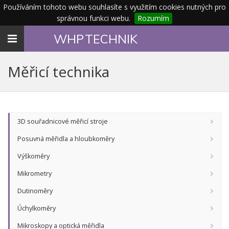
Používáním tohoto webu souhlasíte s využitím cookies nutných pro
správnou funkci webu.
Rozumím
Toggle
WHP
TECHNIK
navigation
Měřicí technika
3D souřadnicové měřicí stroje
Posuvná měřidla a hloubkoměry
Výškoměry
Mikrometry
Dutinoměry
Úchylkoměry
Mikroskopy a optická měřidla