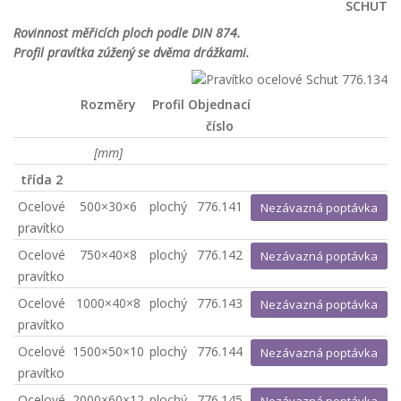
SCHUT
Rovinnost měřicích ploch podle DIN 874.
Profil pravítka zúžený se dvěma drážkami.
Rozměry
Profil
Objednací
číslo
[mm]
třída 2
Ocelové
500×30×6
plochý
776.141
Nezávazná poptávka
pravítko
Ocelové
750×40×8
plochý
776.142
Nezávazná poptávka
pravítko
Ocelové
1000×40×8
plochý
776.143
Nezávazná poptávka
pravítko
Ocelové
1500×50×10
plochý
776.144
Nezávazná poptávka
pravítko
Ocelové
2000×60×12
plochý
776.145