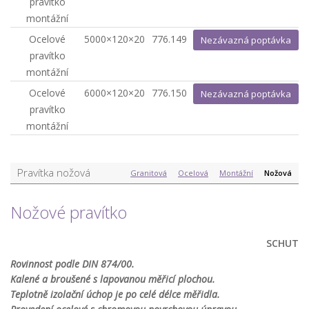
pravítko
montážní
Ocelové
5000×120×20
776.149
Nezávazná poptávka
pravítko
montážní
Ocelové
6000×120×20
776.150
Nezávazná poptávka
pravítko
montážní
Pravítka nožová
Granitová
Ocelová
Montážní
Nožová
Nožové pravítko
SCHUT
Rovinnost podle DIN 874/00.
Kalené a broušené s lapovanou měřicí plochou.
Teplotně izolační úchop je po celé délce měřidla.