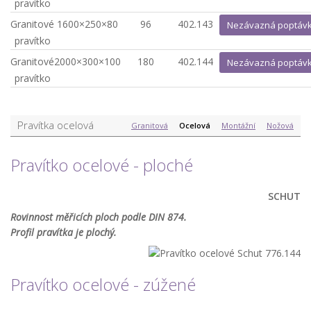
pravítko
Granitové
1600×250×80
96
402.143
Nezávazná poptáv
pravítko
Granitové
2000×300×100
180
402.144
Nezávazná poptáv
pravítko
Pravítka ocelová
Granitová
Ocelová
Montážní
Nožová
Pravítko ocelové - ploché
SCHUT
Rovinnost měřicích ploch podle DIN 874.
Profil pravítka je plochý.
Pravítko ocelové - zúžené