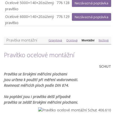
Ocelové
5000×140×20
zúžený
776.128
Nezávazná poptávka
pravítko
Ocelové
6000×140×20
zúžený
776.129
Nezávazná poptávka
pravítko
Pravítka montážní
Granitová
Ocelová
Montážní
Nožová
Pravítko ocelové montážní
SCHUT
Pravítka se širokými měřicími plochami
jsou určena k použití při měření vodorovnosti.
Rovinnost měřicích ploch podle DIN 874.
Na poptání jsou i pravítka delší případně
pravítka se zvlášť širokými měřicími plochami.