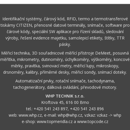
Identifikační systémy, čárový kód, RFID, termo a termotransferové
tiskárny CITIZEN, přenosné datové terminály, snímače, software pro
čárové kódy, speciální SW aplikace pro řízení skladů, sledování
výroby, řešení evidence majetku, samolepicí etikety, štítky, TTR
pásky.
Měřicí technika, 3D souřadnicové měřící přístroje DeMeet, posuvná
měřítka, mikrometry, dutinoměry, úchylkoměry, výškoměry, koncové
měrky, pravítka, svinovací metry, měřicí lupy, mikroskopy,
drsnoměry, kalibry, příměrné desky, měřicí sondy, snímací doteky.
Automatizační prvky, rotační snímače, tachodynama,
tachogenerátory, dálková ovládání, převodové motory.
WHP TECHNIK s.r.o.
Kroftova 45, 616 00 Brno
tel.:
+420 541 243 897
,
+420 541 243 896
web:
www.whp.cz
, e-mail:
whp@whp.cz
, vzkaz:
vzkaz -> whp
e-shop:
www.topmeridla.cz
a
www.topcode.cz