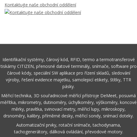
Kontaktujte naše obchodní oddělení
Identifikační systémy, čárový kód, RFID, termo a termotransferové
tiskárny CITIZEN, přenosné datové terminály, snímače, software pro
čárové kódy, speciální SW aplikace pro řízení skladů, sledování
výroby, řešení evidence majetku, samolepicí etikety, štítky, TTR
pásky.
Měřicí technika, 3D souřadnicové měřící přístroje DeMeet, posuvná
měřítka, mikrometry, dutinoměry, úchylkoměry, výškoměry, koncové
měrky, pravítka, svinovací metry, měřicí lupy, mikroskopy,
drsnoměry, kalibry, příměrné desky, měřicí sondy, snímací doteky.
Automatizační prvky, rotační snímače, tachodynama,
tachogenerátory, dálková ovládání, převodové motory.