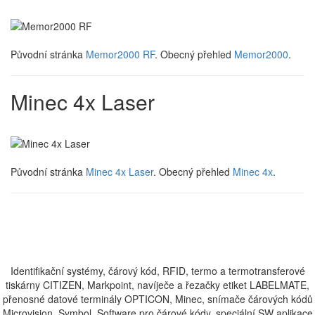
Původní stránka
Memor2000 RF
. Obecný přehled
Memor2000
.
Minec 4x Laser
Původní stránka
Minec 4x Laser
. Obecný přehled
Minec 4x
.
Identifikační systémy, čárový kód, RFID, termo a termotransferové
tiskárny CITIZEN, Markpoint, navíječe a řezačky etiket LABELMATE,
přenosné datové terminály OPTICON, Minec, snímače čárových kódů
Microvision, Symbol, Software pro čárové kódy, speciální SW aplikace