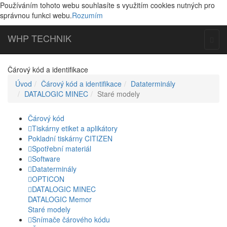
Používáním tohoto webu souhlasíte s využitím cookies nutných pro
správnou funkci webu.
Rozumím
WHP
TECHNIK
Togg
navig
Čárový kód a identifikace
Úvod
Čárový kód a identifikace
Dataterminály
DATALOGIC MINEC
Staré modely
Čárový kód
Tiskárny etiket a aplikátory
Pokladní tiskárny CITIZEN
Spotřební materiál
Software
Dataterminály
OPTICON
DATALOGIC MINEC
DATALOGIC Memor
Staré modely
Snímače čárového kódu