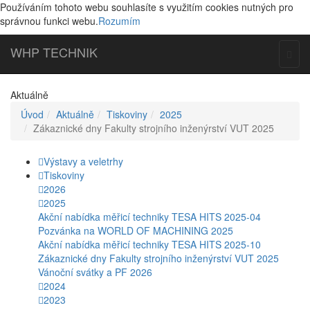
Používáním tohoto webu souhlasíte s využitím cookies nutných pro
správnou funkci webu.
Rozumím
WHP
TECHNIK
Togg
navig
Aktuálně
Úvod
Aktuálně
Tiskoviny
2025
Zákaznické dny Fakulty strojního inženýrství VUT 2025
Výstavy a veletrhy
Tiskoviny
2026
2025
Akční nabídka měřicí techniky TESA HITS 2025-04
Pozvánka na WORLD OF MACHINING 2025
Akční nabídka měřicí techniky TESA HITS 2025-10
Zákaznické dny Fakulty strojního inženýrství VUT 2025
Vánoční svátky a PF 2026
2024
2023