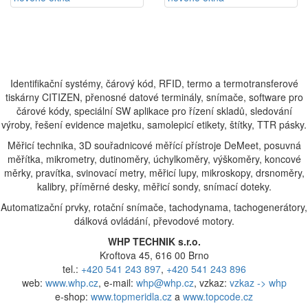
Identifikační systémy, čárový kód, RFID, termo a termotransferové
tiskárny CITIZEN, přenosné datové terminály, snímače, software pro
čárové kódy, speciální SW aplikace pro řízení skladů, sledování
výroby, řešení evidence majetku, samolepicí etikety, štítky, TTR pásky.
Měřicí technika, 3D souřadnicové měřící přístroje DeMeet, posuvná
měřítka, mikrometry, dutinoměry, úchylkoměry, výškoměry, koncové
měrky, pravítka, svinovací metry, měřicí lupy, mikroskopy, drsnoměry,
kalibry, příměrné desky, měřicí sondy, snímací doteky.
Automatizační prvky, rotační snímače, tachodynama, tachogenerátory,
dálková ovládání, převodové motory.
WHP TECHNIK s.r.o.
Kroftova 45, 616 00 Brno
tel.:
+420 541 243 897
,
+420 541 243 896
web:
www.whp.cz
, e-mail:
whp@whp.cz
, vzkaz:
vzkaz -> whp
e-shop:
www.topmeridla.cz
a
www.topcode.cz