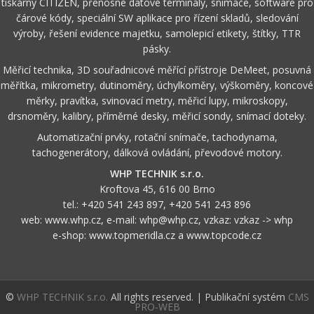
tiskárny CITIZEN, přenosné datové terminály, snímače, software pro
čárové kódy, speciální SW aplikace pro řízení skladů, sledování
výroby, řešení evidence majetku, samolepicí etikety, štítky, TTR
pásky.
Měřicí technika, 3D souřadnicové měřící přístroje DeMeet, posuvná
měřítka, mikrometry, dutinoměry, úchylkoměry, výškoměry, koncové
měrky, pravítka, svinovací metry, měřicí lupy, mikroskopy,
drsnoměry, kalibry, příměrné desky, měřicí sondy, snímací doteky.
Automatizační prvky, rotační snímače, tachodynama,
tachogenerátory, dálková ovládání, převodové motory.
WHP TECHNIK s.r.o.
Kroftova 45, 616 00 Brno
tel.:
+420 541 243 897
,
+420 541 243 896
web:
www.whp.cz
, e-mail:
whp@whp.cz
, vzkaz:
vzkaz -> whp
e-shop:
www.topmeridla.cz
a
www.topcode.cz
©
WHP TECHNIK s.r.o.
All rights reserved. | Publikační systém
CMS
PRO-WEB