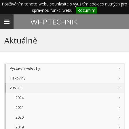
Používáním tohoto webu souhlasíte s využitím cookies nutných pro
správnou funkci webu.
Rozumím
Toggle
WHP
TECHNIK
navigation
Aktuálně
Výstavy a veletrhy
Tiskoviny
Z WHP
2024
2021
2020
2019