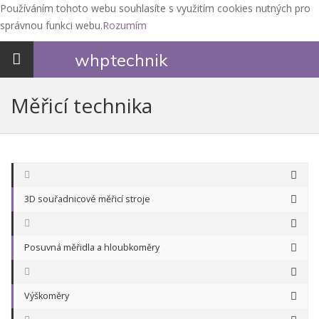
Používáním tohoto webu souhlasíte s využitím cookies nutných pro
správnou funkci webu.
Rozumím
Toggle
whp
technik
navigation
Měřicí technika
3D souřadnicové měřicí stroje
Posuvná měřidla a hloubkoměry
Výškoměry