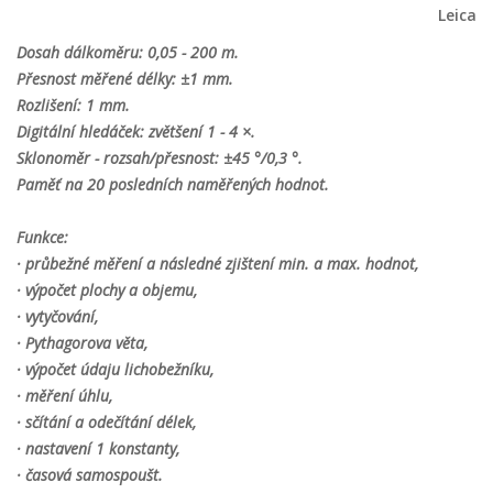
Leica
Dosah dálkoměru: 0,05 - 200 m.
Přesnost měřené délky: ±1 mm.
Rozlišení: 1 mm.
Digitální hledáček: zvětšení 1 - 4 ×.
Sklonoměr - rozsah/přesnost: ±45 °/0,3 °.
Paměť na 20 posledních naměřených hodnot.
Funkce:
· průbežné měření a následné zjištení min. a max. hodnot,
· výpočet plochy a objemu,
· vytyčování,
· Pythagorova věta,
· výpočet údaju lichobežníku,
· měření úhlu,
· sčítání a odečítání délek,
· nastavení 1 konstanty,
· časová samospoušt.