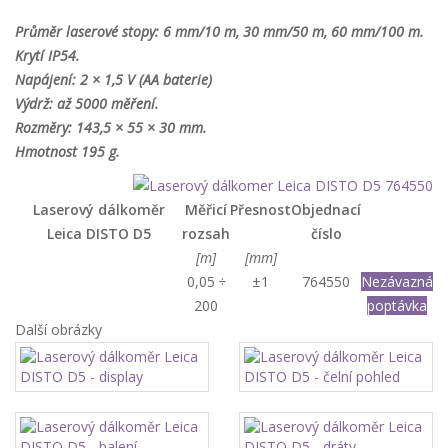
Průměr laserové stopy: 6 mm/10 m, 30 mm/50 m, 60 mm/100 m.
Krytí IP54.
Napájení: 2 × 1,5 V (AA baterie)
Výdrž: až 5000 měření.
Rozměry: 143,5 × 55 × 30 mm.
Hmotnost 195 g.
Laserový dálkoměr
Měřicí
Přesnost
Objednací
Leica DISTO D5
rozsah
číslo
[m]
[mm]
0,05 ÷
±1
764550
Nezávazná
200
poptávka
Další obrázky