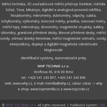
Měřicí technika, 3D souřadnicové měřící přístroje DeMeet, měřidla
Schut, Tesa, Mitutoyo, digitální a analogová posuvná měřítka,
hloubkoměry, mikrometry, dutinoměry, odpichy, subita,
úchylkoměry, výškoměry, koncové měrky, pravítka, svinovací metry,
měřicí lupy, mikroskopy, drsnoměry, magnetické stojánky, kalibry,
úhloměry, granitové příměrné desky, litinové příměrné desky, měřicí
sondy, snímací doteky Renishaw, měřicí magnetické snímače, sondy,
interpolátory, displeje a digitální magnetické odměřování
Magnescale.
Identifikační systémy, Automatizační prvky
WHP TECHNIK s.r.o.
Kroftova 45, 616 00 Brno
tel.:
+420 541 243 897
,
+420 541 243 896
web:
www.whp.cz
, e-mail:
meridla@whp.cz
, vzkaz:
vzkaz -> whp
e-shop:
www.topmeridla.cz
a
www.topcode.cz
©
WHP TECHNIK s.r.o.
All rights reserved. | Publikační systém
CMS