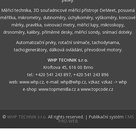
Měřicí technika, 3D souřadnicové měřící přístroje DeMeet, posuvná
měřítka, mikrometry, dutinoměry, úchylkoměry, výškoměry, koncové
měrky, pravítka, svinovací metry, měřicí lupy, mikroskopy,
drsnoměry, kalibry, příměrné desky, měřicí sondy, snímací doteky.
Automatizační prvky, rotační snímače, tachodynama,
tachogenerátory, dálková ovládání, převodové motory.
WHP TECHNIK s.r.o.
Kroftova 45, 616 00 Brno
tel.:
+420 541 243 897
,
+420 541 243 896
web:
www.whp.cz
, e-mail:
whp@whp.cz
, vzkaz:
vzkaz -> whp
e-shop:
www.topmeridla.cz
a
www.topcode.cz
©
WHP TECHNIK s.r.o.
All rights reserved. | Publikační systém
CMS
PRO-WEB