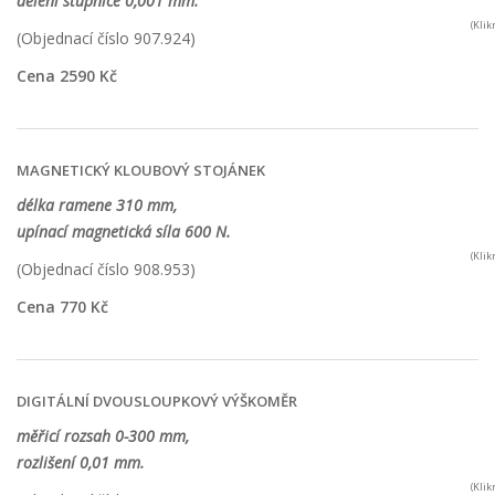
dělení stupnice 0,001 mm.
(Kli
(Objednací číslo 907.924)
Cena 2590 Kč
MAGNETICKÝ KLOUBOVÝ STOJÁNEK
délka ramene 310 mm,
upínací magnetická síla 600 N.
(Kli
(Objednací číslo 908.953)
Cena 770 Kč
DIGITÁLNÍ DVOUSLOUPKOVÝ VÝŠKOMĚR
měřicí rozsah 0-300 mm,
rozlišení 0,01 mm.
(Kli