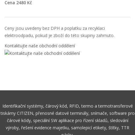
Cena 2480 Kč
Ceny jsou uvedeny bez DPH a poplatku za recyklaci
elektroodpadu, pokud je zboží do této skupiny zahrnuto.
Kontaktujte naše obchodní oddělení
Identifikační systémy, čárový kód, RFID, termo a termotransferové
tiskárny CITIZEN, přenosné datové terminály, snímače, software pro
čárové kódy, speciální SW aplikace pro řízení skladů, sledování
výroby, řešení evidence majetku, samolepicí etikety, štítky, TTR
pásky.