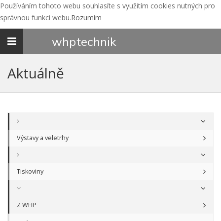
Používáním tohoto webu souhlasíte s využitím cookies nutných pro
správnou funkci webu.
Rozumím
Toggle
whp
technik
navigation
Aktuálně
Výstavy a veletrhy
Tiskoviny
Z WHP