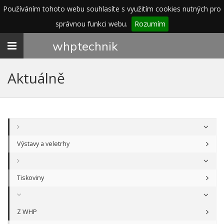
Používáním tohoto webu souhlasíte s využitím cookies nutných pro
správnou funkci webu.
Rozumím
Toggle
whp
technik
navigation
Aktuálně
Výstavy a veletrhy
Tiskoviny
Z WHP