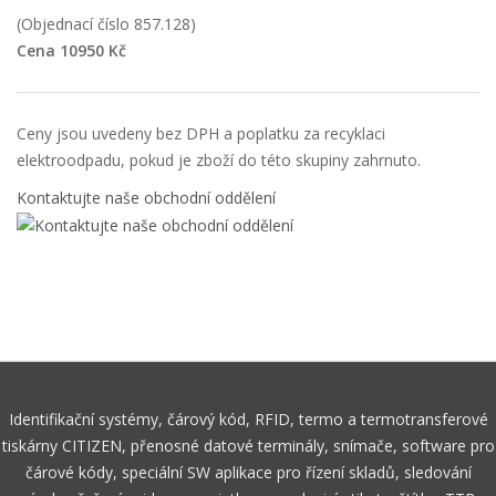
(Objednací číslo 857.128)
Cena 10950 Kč
Ceny jsou uvedeny bez DPH a poplatku za recyklaci
elektroodpadu, pokud je zboží do této skupiny zahrnuto.
Kontaktujte naše obchodní oddělení
Identifikační systémy, čárový kód, RFID, termo a termotransferové
tiskárny CITIZEN, přenosné datové terminály, snímače, software pro
čárové kódy, speciální SW aplikace pro řízení skladů, sledování