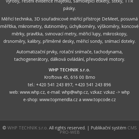
výroby, řešení evidence majetku, samolepicí etikety, štítky, TTR
pásky.
Měřicí technika, 3D souřadnicové měřící přístroje DeMeet, posuvná
měřítka, mikrometry, dutinoměry, úchylkoměry, výškoměry, koncové
měrky, pravítka, svinovací metry, měřicí lupy, mikroskopy,
drsnoměry, kalibry, příměrné desky, měřicí sondy, snímací doteky.
Automatizační prvky, rotační snímače, tachodynama,
tachogenerátory, dálková ovládání, převodové motory.
WHP TECHNIK s.r.o.
Kroftova 45, 616 00 Brno
tel.:
+420 541 243 897
,
+420 541 243 896
web:
www.whp.cz
, e-mail:
whp@whp.cz
, vzkaz:
vzkaz -> whp
e-shop:
www.topmeridla.cz
a
www.topcode.cz
©
WHP TECHNIK s.r.o.
All rights reserved. | Publikační systém
CMS
PRO-WEB