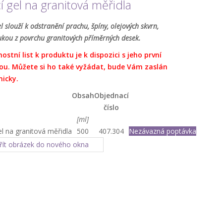
cí gel na granitová měřidla
el slouží k odstranění prachu, špíny, olejových skvrn,
ukou z povrchu granitových příměrných desek.
ostní list k produktu je k dispozici s jeho první
u. Můžete si ho také vyžádat, bude Vám zaslán
nicky.
Obsah
Objednací
číslo
[ml]
gel na granitová měřidla
500
407.304
Nezávazná poptávka