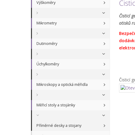
Čisti
Výškoměry
Čisticí g
otisků r
Mikrometry
Bezpečn
dodávko
Dutinoměry
elektro
Úchylkoměry
Čisticí 
Mikroskopy a optická měřidla
Měřicí stoly a stojánky
Příměrné desky a stojany