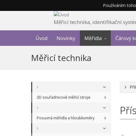
Používáním tohot
Měřicí technika, identifikační sys
Úvod
Novinky
Měřidla
Čárový k
Měřicí technika
Pří
3D souřadnicové měřicí stroje
Pří
Posuvná měřidla a hloubkoměry