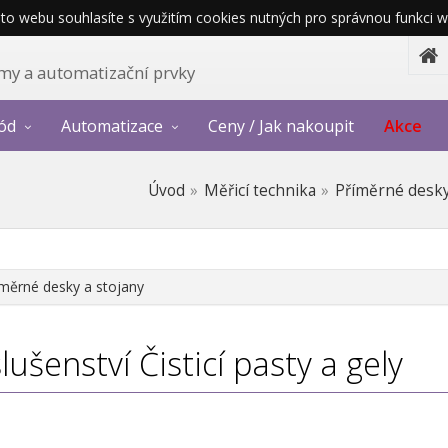
o webu souhlasíte s využitím cookies nutných pro správnou funkci w
témy a automatizační prvky
ód
Automatizace
Ceny / Jak nakoupit
Akce
Úvod
Měřicí technika
Příměrné desky
měrné desky a stojany
slušenství
Čisticí pasty a gely