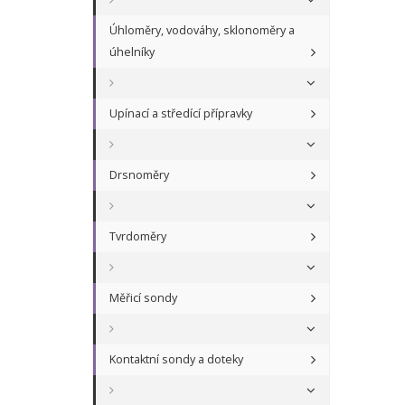
Úhloměry, vodováhy, sklonoměry a
úhelníky
Upínací a středící přípravky
Drsnoměry
Tvrdoměry
Měřicí sondy
Kontaktní sondy a doteky