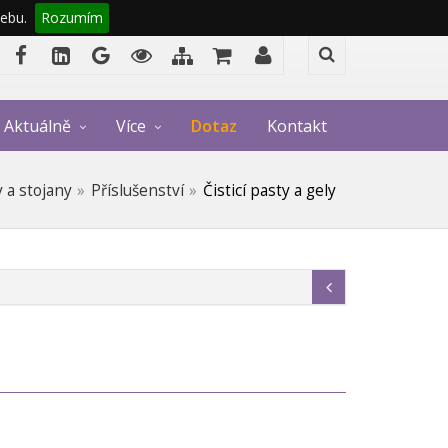
ebu.
Rozumím
Aktuálně
Více
Dotaz
Kontakt
 a stojany
Příslušenství
Čisticí pasty a gely