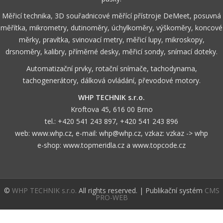
Měřicí technika, 3D souřadnicové měřící přístroje DeMeet, posuvná
měřítka, mikrometry, dutinoměry, úchylkoměry, výškoměry, koncové
měrky, pravítka, svinovací metry, měřicí lupy, mikroskopy,
drsnoměry, kalibry, příměrné desky, měřicí sondy, snímací doteky.
Automatizační prvky, rotační snímače, tachodynama,
tachogenerátory, dálková ovládání, převodové motory.
WHP TECHNIK s.r.o.
Kroftova 45, 616 00 Brno
tel.:
+420 541 243 897
,
+420 541 243 896
web:
www.whp.cz
, e-mail:
whp@whp.cz
, vzkaz:
vzkaz -> whp
e-shop:
www.topmeridla.cz
a
www.topcode.cz
©
WHP TECHNIK s.r.o.
All rights reserved. | Publikační systém
CMS
PRO-WEB