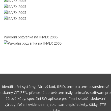
Původní pozvánka na INVEX 2005
Identifikační systémy, čárový kód, RFID, termo a termotransferové
tiskárny CITIZEN, přenosné datové terminály, snímače, software pro
čárové kódy, speciální SW aplikace pro řízení skladů, sledování
výroby, řešení evidence majetku, samolepicí etikety, štítky, TTR
pásky.