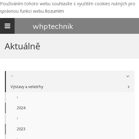
Používáním tohoto webu souhlasíte s využitím cookies nutných pro
správnou funkci webu.
Rozumím
Toggle
whp
technik
navigation
Aktuálně
Výstavy a veletrhy
2024
2023