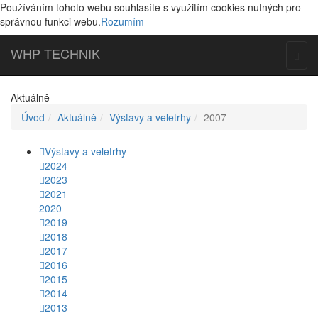
Používáním tohoto webu souhlasíte s využitím cookies nutných pro
správnou funkci webu.
Rozumím
WHP
TECHNIK
Togg
navig
Aktuálně
Úvod
Aktuálně
Výstavy a veletrhy
2007
Výstavy a veletrhy
2024
2023
2021
2020
2019
2018
2017
2016
2015
2014
2013