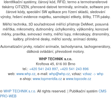
Identifikační systémy, čárový kód, RFID, termo a termotransferové
tiskárny CITIZEN, přenosné datové terminály, snímače, software pro
čárové kódy, speciální SW aplikace pro řízení skladů, sledování
výroby, řešení evidence majetku, samolepicí etikety, štítky, TTR pásky.
Měřicí technika, 3D souřadnicové měřící přístroje DeMeet, posuvná
měřítka, mikrometry, dutinoměry, úchylkoměry, výškoměry, koncové
měrky, pravítka, svinovací metry, měřicí lupy, mikroskopy, drsnoměry,
kalibry, příměrné desky, měřicí sondy, snímací doteky.
Automatizační prvky, rotační snímače, tachodynama, tachogenerátory,
dálková ovládání, převodové motory.
WHP TECHNIK s.r.o.
Kroftova 45, 616 00 Brno
tel.:
+420 541 243 897
,
+420 541 243 896
web:
www.whp.cz
, e-mail:
whp@whp.cz
, vzkaz:
vzkaz -> whp
e-shop:
www.topmeridla.cz
a
www.topcode.cz
©
WHP TECHNIK s.r.o.
All rights reserved. | Publikační systém
CMS
PRO-WEB