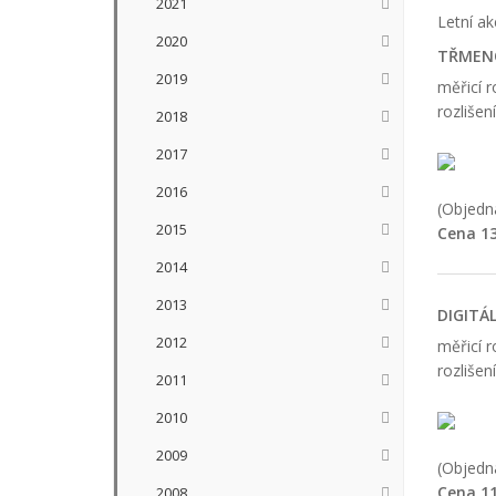
2021
Letní a
2020
TŘMENO
2019
měřicí 
rozlišen
2018
2017
2016
(Objedna
2015
Cena 13
2014
2013
DIGITÁ
2012
měřicí 
rozlišen
2011
2010
2009
(Objedna
Cena 11
2008