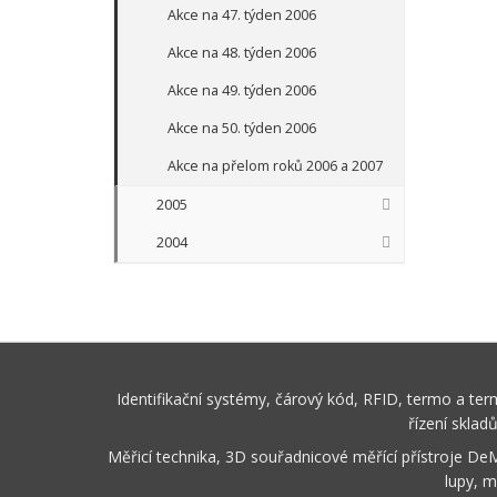
Akce na 47. týden 2006
Akce na 48. týden 2006
Akce na 49. týden 2006
Akce na 50. týden 2006
Akce na přelom roků 2006 a 2007
2005
2004
Identifikační systémy, čárový kód, RFID, termo a te
řízení sklad
Měřicí technika, 3D souřadnicové měřící přístroje De
lupy, m