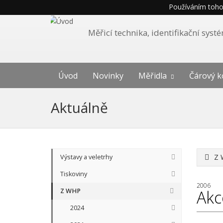
Používáním tohot
Měřicí technika, identifikační sys
Úvod
Novinky
Měřidla
Čárový k
Aktuálně
Z 
Výstavy a veletrhy
Tiskoviny
2006
Z WHP
Akc
2024