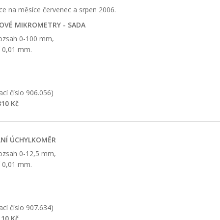
kce na měsíce červenec a srpen 2006.
VÉ MIKROMETRY - SADA
rozsah 0-100 mm,
í 0,01 mm.
cí číslo 906.056)
10 Kč
LNÍ ÚCHYLKOMĚR
rozsah 0-12,5 mm,
í 0,01 mm.
cí číslo 907.634)
10 Kč