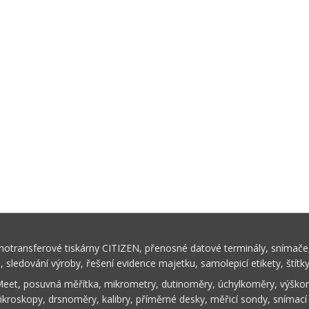
rmotransferové tiskárny CITIZEN, přenosné datové terminály, snímače,
ů, sledování výroby, řešení evidence majetku, samolepicí etikety, štítk
Meet, posuvná měřítka, mikrometry, dutinoměry, úchylkoměry, výškom
ikroskopy, drsnoměry, kalibry, příměrné desky, měřicí sondy, snímací