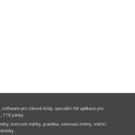
 software pro čárové kódy, speciální SW aplikace pro
y, TTR pásky.
ěry, koncové měrky, pravítka, svinovací metry, měřicí
 doteky.