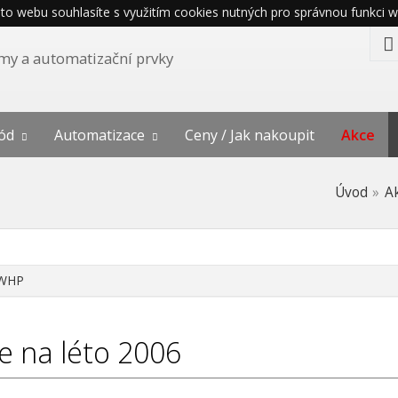
o webu souhlasíte s využitím cookies nutných pro správnou funkci w
témy a automatizační prvky
ód
Automatizace
Ceny / Jak nakoupit
Akce
Úvod
A
WHP
e na léto 2006