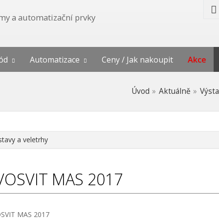
témy a automatizační prvky
ód
Automatizace
Ceny / Jak nakoupit
Akce
Úvod
Aktuálně
Výsta
stavy a veletrhy
VOSVIT MAS 2017