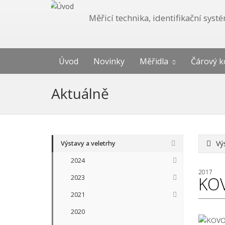
Měřicí technika, identifikační sys
Úvod
Novinky
Měřidla
Čárový k
Aktuálně
Vý
Výstavy a veletrhy
2024
2017
2023
KO
2021
2020