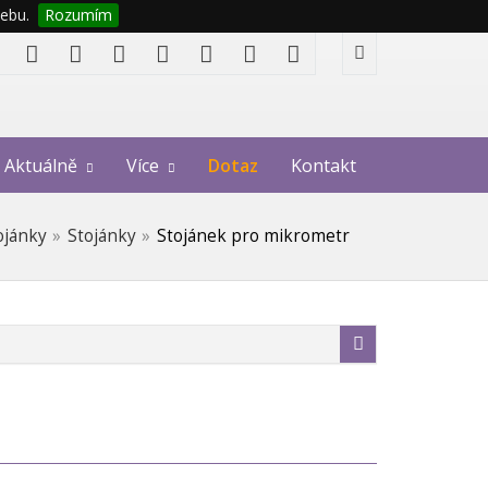
ebu.
Rozumím
Aktuálně
Více
Dotaz
Kontakt
tojánky
Stojánky
Stojánek pro mikrometr