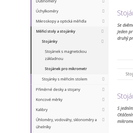
Dutinoměry
Stoj
Úchylkoměry
Mikroskopy a optická měřidla
Se dvěm
Měřicí stoly a stojánky
Jeden pr
druhý p
Stojánky
Stojánek s magnetickou
základnou
Stojánek pro mikrometr
Sto
Stojánky s měřicím stolem
Příměrné desky a stojany
Stoj
Koncové měrky
S jední
Kalibry
Otáčením
Úhloměry, vodováhy, sklonoměry a
mikromet
úhelníky