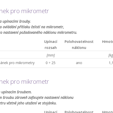
ánek pro mikrometr
a upínacími šrouby.
o ovládání přítlaku čelistí na mikrometr,
ro nastavení požadovaného náklonu mikrometru.
Upínací
Polohovatelnost
Hmot
rozsah
náklonu
[mm]
[kg
jánek pro mikrometry
0 ÷ 25
ano
1,
ánek pro mikrometr
m upínacím šroubem.
 šroubu zároveň zafixujete nastavení náklonu
ru včetně jeho utažení ve stojánku.
Upínací
Polohovatelnost
Hmot