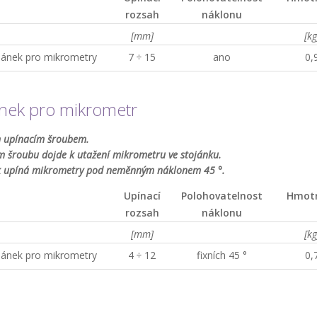
rozsah
náklonu
[mm]
[kg
jánek pro mikrometry
7 ÷ 15
ano
0,
ánek pro mikrometr
m upínacím šroubem.
 šroubu dojde k utažení mikrometru ve stojánku.
k upíná mikrometry pod neměnným náklonem 45 °.
Upínací
Polohovatelnost
Hmot
rozsah
náklonu
[mm]
[kg
jánek pro mikrometry
4 ÷ 12
fixních 45 °
0,