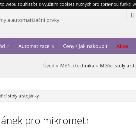
o webu souhlasíte s využitím cookies nutných pro správnou funkci w
témy a automatizační prvky
ód
Automatizace
Ceny / Jak nakoupit
Akce
Úvod
Měřicí technika
Měřicí stoly a s
řicí stoly a stojánky
jánek pro mikrometr