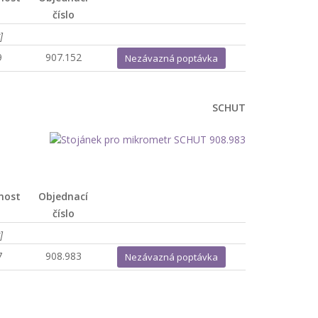
číslo
]
9
907.152
Nezávazná poptávka
SCHUT
nost
Objednací
číslo
]
7
908.983
Nezávazná poptávka