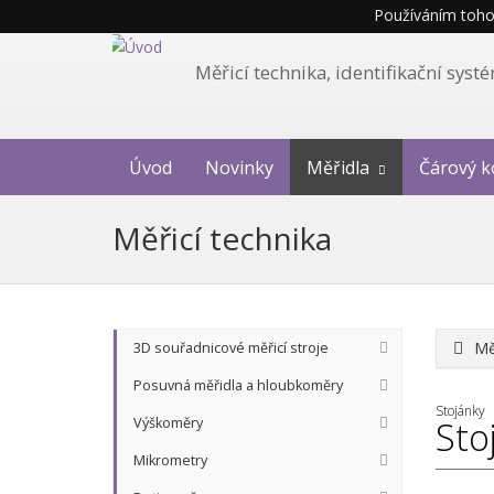
Používáním tohot
Měřicí technika, identifikační sys
Úvod
Novinky
Měřidla
Čárový k
Měřicí technika
Mě
3D souřadnicové měřicí stroje
Posuvná měřidla a hloubkoměry
Stojánky
Výškoměry
Sto
Mikrometry