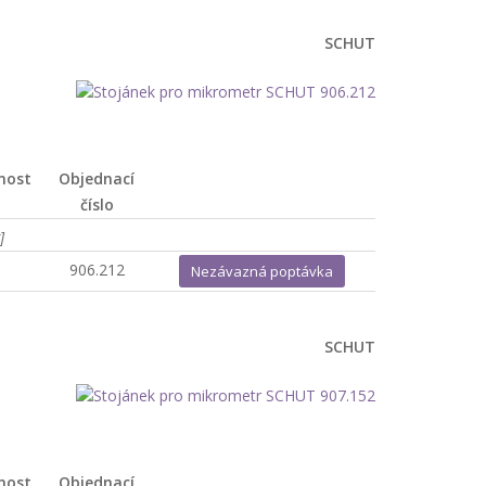
SCHUT
nost
Objednací
číslo
]
1
906.212
Nezávazná poptávka
SCHUT
nost
Objednací