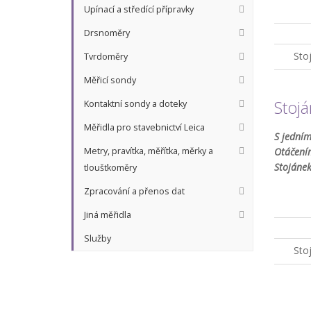
Upínací a středící přípravky
Drsnoměry
Sto
Tvrdoměry
Měřicí sondy
Stoj
Kontaktní sondy a doteky
Měřidla pro stavebnictví Leica
S jední
Metry, pravítka, měřítka, měrky a
Otáčením
Stojáne
tloušťkoměry
Zpracování a přenos dat
Jiná měřidla
Služby
Sto