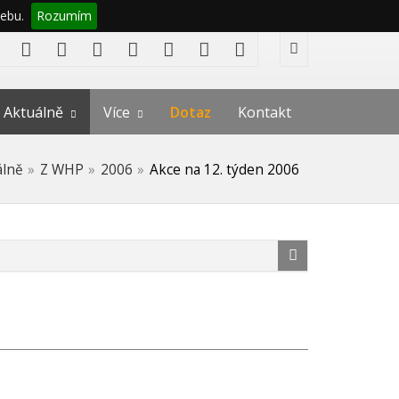
ebu.
Rozumím
Aktuálně
Více
Dotaz
Kontakt
álně
Z WHP
2006
Akce na 12. týden 2006