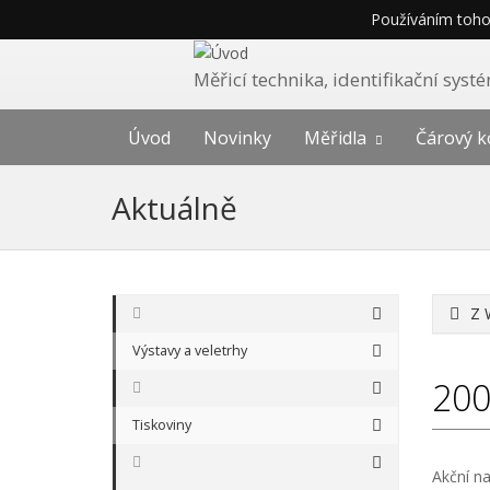
Používáním tohot
Měřicí technika, identifikační sys
Úvod
Novinky
Měřidla
Čárový k
Aktuálně
Z 
Výstavy a veletrhy
20
Tiskoviny
Akční na