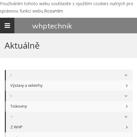
Používáním tohoto webu souhlasíte s využitím cookies nutných pro
správnou funkci webu.
Rozumím
Toggle
whp
technik
navigation
Aktuálně
Výstavy a veletrhy
Tiskoviny
Z WHP