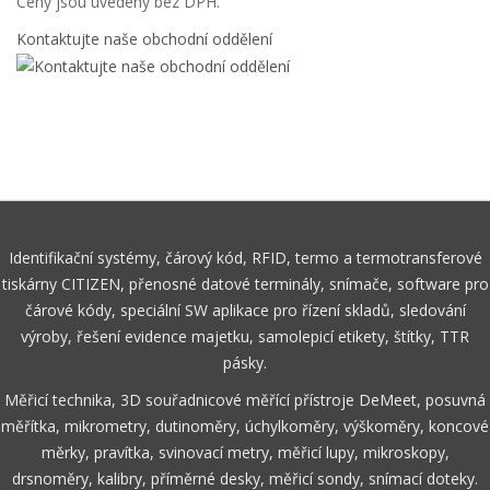
Ceny jsou uvedeny bez DPH.
Kontaktujte naše obchodní oddělení
Identifikační systémy, čárový kód, RFID, termo a termotransferové
tiskárny CITIZEN, přenosné datové terminály, snímače, software pro
čárové kódy, speciální SW aplikace pro řízení skladů, sledování
výroby, řešení evidence majetku, samolepicí etikety, štítky, TTR
pásky.
Měřicí technika, 3D souřadnicové měřící přístroje DeMeet, posuvná
měřítka, mikrometry, dutinoměry, úchylkoměry, výškoměry, koncové
měrky, pravítka, svinovací metry, měřicí lupy, mikroskopy,
drsnoměry, kalibry, příměrné desky, měřicí sondy, snímací doteky.