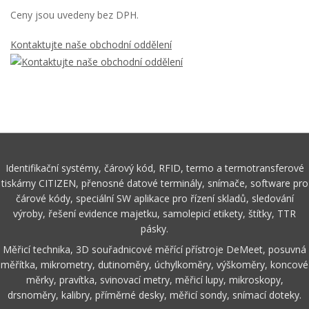
Ceny jsou uvedeny bez DPH.
Kontaktujte naše obchodní oddělení
Identifikační systémy, čárový kód, RFID, termo a termotransferové
tiskárny CITIZEN, přenosné datové terminály, snímače, software pro
čárové kódy, speciální SW aplikace pro řízení skladů, sledování
výroby, řešení evidence majetku, samolepicí etikety, štítky, TTR
pásky.
Měřicí technika, 3D souřadnicové měřící přístroje DeMeet, posuvná
měřítka, mikrometry, dutinoměry, úchylkoměry, výškoměry, koncové
měrky, pravítka, svinovací metry, měřicí lupy, mikroskopy,
drsnoměry, kalibry, příměrné desky, měřicí sondy, snímací doteky.