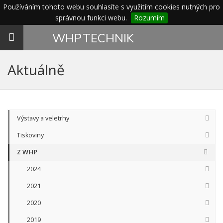
Používáním tohoto webu souhlasíte s využitím cookies nutných pro
správnou funkci webu.
Rozumím
Toggle
WHP
TECHNIK
navigation
Aktuálně
Výstavy a veletrhy
Tiskoviny
Z WHP
2024
2021
2020
2019