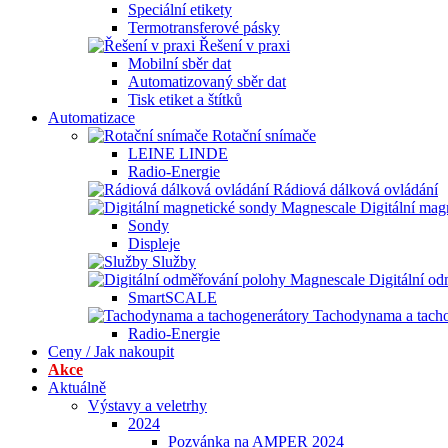
Speciální etikety
Termotransferové pásky
Řešení v praxi
Mobilní sběr dat
Automatizovaný sběr dat
Tisk etiket a štítků
Automatizace
Rotační snímače
LEINE LINDE
Radio-Energie
Rádiová dálková ovládání
Digitální ma
Sondy
Displeje
Služby
Digitální o
SmartSCALE
Tachodynama a tacho
Radio-Energie
Ceny / Jak nakoupit
Akce
Aktuálně
Výstavy a veletrhy
2024
Pozvánka na AMPER 2024