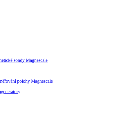
gnetické sondy Magnescale
dměřování polohy Magnescale
generátory