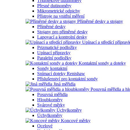
Třídotekové dutinoměry
Přesné dutinoměry
Mikrometrické odpichy
Přístroje na vnitřní měření
Příměrné desky a stojany
Příměrné desky
Stojany pro příměrné desky
Lapovací a kontrolní desky
Upínací a středící příprav
Prizmatické podložky
Upínací přípravky
Paralelní podložky
Kontaktní sondy a doteky
Sondy kontaktní
Snímací doteky Renishaw
Příslušenství pro kontaktní sondy
Jiná měřidla
Posuvná měřidla a h
Posuvná měřidla
Hloubkoměry
Svárové měrky
Úchylkoměry
Úchylkoměry
Koncové měrky
Ocelové