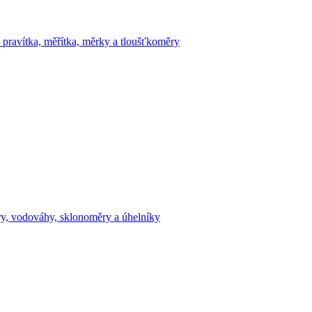
 pravítka, měřítka, měrky a tloušťkoměry
y, vodováhy, sklonoměry a úhelníky