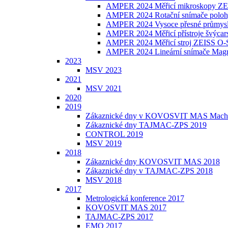
AMPER 2024 Měřicí mikroskopy ZE
AMPER 2024 Rotační snímače poloh
AMPER 2024 Vysoce přesné průmysl
AMPER 2024 Měřicí přístroje švýca
AMPER 2024 Měřicí stroj ZEISS 
AMPER 2024 Lineární snímače Magn
2023
MSV 2023
2021
MSV 2021
2020
2019
Zákaznické dny v KOVOSVIT MAS Machi
Zákaznické dny TAJMAC-ZPS 2019
CONTROL 2019
MSV 2019
2018
Zákaznické dny KOVOSVIT MAS 2018
Zákaznické dny v TAJMAC-ZPS 2018
MSV 2018
2017
Metrologická konference 2017
KOVOSVIT MAS 2017
TAJMAC-ZPS 2017
EMO 2017