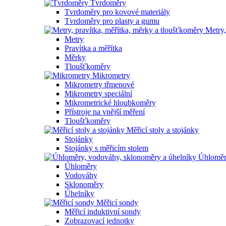
Tvrdoměry
Tvrdoměry pro kovové materiály
Tvrdoměry pro plasty a gumu
Metry,
Metry
Pravítka a měřítka
Měrky
Tloušťkoměry
Mikrometry
Mikrometry třmenové
Mikrometry speciální
Mikrometrické hloubkoměry
Přístroje na vnější měření
Tloušťkoměry
Měřicí stoly a stojánky
Stojánky
Stojánky s měřicím stolem
Úhloměr
Úhloměry
Vodováhy
Sklonoměry
Úhelníky
Měřicí sondy
Měřicí induktivní sondy
Zobrazovací jednotky