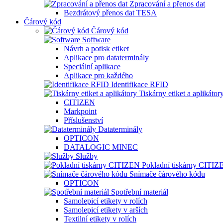
Zpracování a přenos dat
Bezdrátový přenos dat TESA
Čárový kód
Čárový kód
Software
Návrh a potisk etiket
Aplikace pro dataterminály
Speciální aplikace
Aplikace pro každého
Identifikace RFID
Tiskárny etiket a aplikátor
CITIZEN
Markpoint
Příslušenství
Dataterminály
OPTICON
DATALOGIC MINEC
Služby
Pokladní tiskárny CITIZ
Snímače čárového kódu
OPTICON
Spotřební materiál
Samolepicí etikety v rolích
Samolepicí etikety v arších
Textilní etikety v rolích