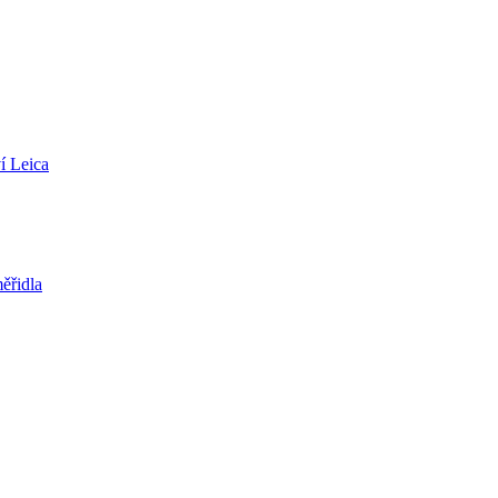
í Leica
ěřidla