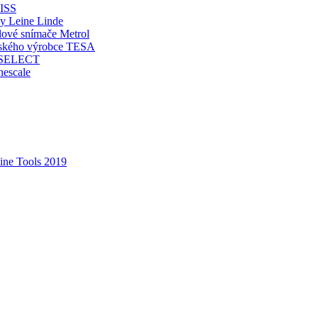
ISS
y Leine Linde
ové snímače Metrol
rského výrobce TESA
O-SELECT
escale
ne Tools 2019