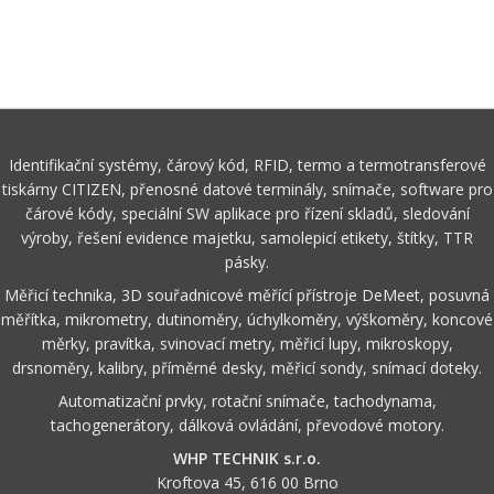
Identifikační systémy, čárový kód, RFID, termo a termotransferové
tiskárny CITIZEN, přenosné datové terminály, snímače, software pro
čárové kódy, speciální SW aplikace pro řízení skladů, sledování
výroby, řešení evidence majetku, samolepicí etikety, štítky, TTR
pásky.
Měřicí technika, 3D souřadnicové měřící přístroje DeMeet, posuvná
měřítka, mikrometry, dutinoměry, úchylkoměry, výškoměry, koncové
měrky, pravítka, svinovací metry, měřicí lupy, mikroskopy,
drsnoměry, kalibry, příměrné desky, měřicí sondy, snímací doteky.
Automatizační prvky, rotační snímače, tachodynama,
tachogenerátory, dálková ovládání, převodové motory.
WHP TECHNIK s.r.o.
Kroftova 45, 616 00 Brno