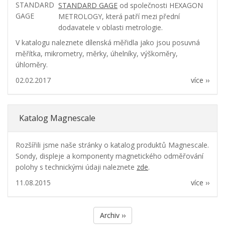
STANDARD GAGE
od společnosti HEXAGON
METROLOGY, která patří mezi přední
dodavatele v oblasti metrologie.
V katalogu naleznete dílenská měřidla jako jsou posuvná
měřítka, mikrometry, měrky, úhelníky, výškoměry,
úhloměry.
02.02.2017
více ››
Katalog Magnescale
Rozšířili jsme naše stránky o katalog produktů Magnescale.
Sondy, displeje a komponenty magnetického odměřování
polohy s technickými údaji naleznete
zde
.
11.08.2015
více ››
Archiv ››