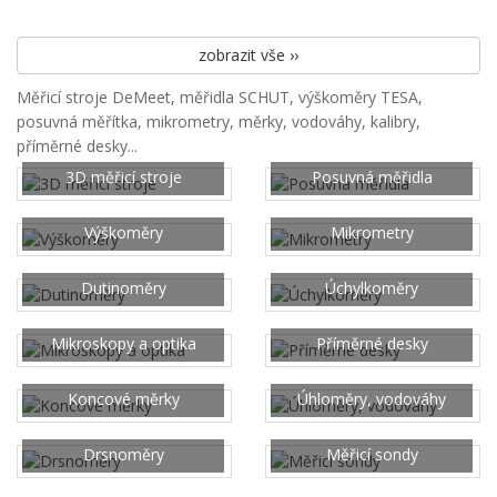
zobrazit vše ››
Měřicí stroje DeMeet, měřidla SCHUT, výškoměry TESA,
posuvná měřítka, mikrometry, měrky, vodováhy, kalibry,
příměrné desky...
3D měřicí stroje
Posuvná měřidla
Výškoměry
Mikrometry
Dutinoměry
Úchylkoměry
Mikroskopy a optika
Příměrné desky
Koncové měrky
Úhloměry, vodováhy
Drsnoměry
Měřicí sondy