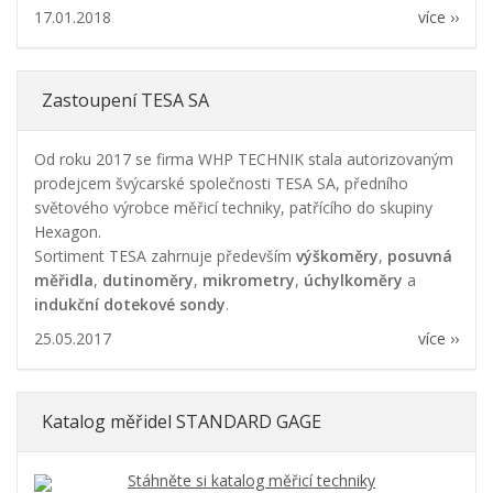
17.01.2018
více ››
Zastoupení TESA SA
Od roku 2017 se firma WHP TECHNIK stala autorizovaným
prodejcem švýcarské společnosti TESA SA, předního
světového výrobce měřicí techniky, patřícího do skupiny
Hexagon.
Sortiment TESA zahrnuje především
výškoměry
,
posuvná
měřidla
,
dutinoměry
,
mikrometry
,
úchylkoměry
a
indukční dotekové sondy
.
25.05.2017
více ››
Katalog měřidel STANDARD GAGE
Stáhněte si katalog měřicí techniky