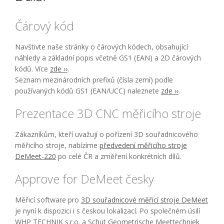
Čárový kód
Navštivte naše stránky o čárových kódech, obsahující
náhledy a základní popis včetně GS1 (EAN) a 2D čárových
kódů. Více
zde ››
.
Seznam mezinárodních prefixů (čísla zemí) podle
používaných kódů GS1 (EAN/UCC) naleznete
zde ››
.
Prezentace 3D CNC měřicího stroje
Zákazníkům, kteří uvažují o pořízení 3D souřadnicového
měřicího stroje, nabízíme
předvedení měřicího stroje
DeMeet-220
po celé ČR a změření konkrétních dílů.
Approve for DeMeet česky
Měřicí software pro
3D souřadnicové měřicí stroje DeMeet
je nyní k dispozici i s českou lokalizací. Po společném úsilí
WHP TECHNIK s.r.o. a Schut Geometrische Meettechniek