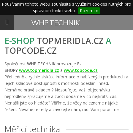
Používáním tohoto webu souhlasíte s využitím cookies nutných pro
správnou funkci webu.
Rozumím
Toggle
WHP
TECHNIK
navigation
E-SHOP
TOPMERIDLA.CZ
A
TOPCODE.CZ
Společnost
WHP TECHNIK
provozuje
E-
SHOPY
www.topmeridla.cz
a
www.topcode.cz
.
Přehledně a rychle získáte informace o nabízených produktech a
jejich skladové dostupnosti s možností odeslání ihned.
Nemáme právě skladem? Nezoufejte, Vaši objednávku
neprodleně zpracujeme a zboží dodáme v co nejkratší čas.
Nenašli jste co hledáte? Věříme, že vždy nalezneme nějaké
řešení. Neváhejte tedy a zavolejte nám, rádi Vám poradíme.
Měřicí technika