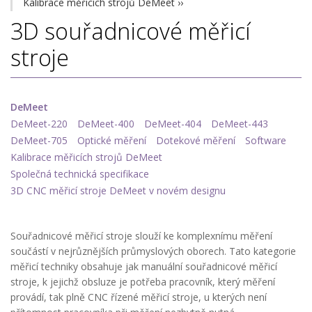
Kalibrace měřicích strojů DeMeet
››
3D souřadnicové měřicí
stroje
DeMeet
DeMeet-220
DeMeet-400
DeMeet-404
DeMeet-443
DeMeet-705
Optické měření
Dotekové měření
Software
Kalibrace měřicích strojů DeMeet
Společná technická specifikace
3D CNC měřicí stroje DeMeet v novém designu
Souřadnicové měřicí stroje slouží ke komplexnímu měření
součástí v nejrůznějších průmyslových oborech. Tato kategorie
měřicí techniky obsahuje jak manuální souřadnicové měřicí
stroje, k jejichž obsluze je potřeba pracovník, který měření
provádí, tak plně CNC řízené měřicí stroje, u kterých není