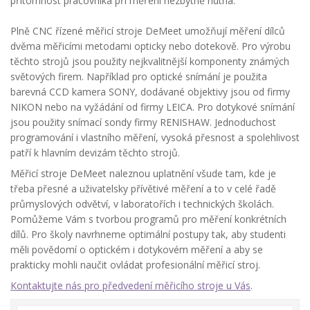
přítomnost pracovníka při měření nezbytně nutná.
Plně CNC řízené měřicí stroje DeMeet umožňují měření dílců
dvěma měřicími metodami opticky nebo dotekově. Pro výrobu
těchto strojů jsou použity nejkvalitnější komponenty známých
světových firem. Například pro optické snímání je použita
barevná CCD kamera SONY, dodávané objektivy jsou od firmy
NIKON nebo na vyžádání od firmy LEICA. Pro dotykové snímání
jsou použity snímací sondy firmy RENISHAW. Jednoduchost
programování i vlastního měření, vysoká přesnost a spolehlivost
patří k hlavním devizám těchto strojů.
Měřicí stroje DeMeet naleznou uplatnění všude tam, kde je
třeba přesné a uživatelsky přívětivé měření a to v celé řadě
průmyslových odvětví, v laboratořích i technických školách.
Pomůžeme Vám s tvorbou programů pro měření konkrétních
dílů. Pro školy navrhneme optimální postupy tak, aby studenti
měli povědomí o optickém i dotykovém měření a aby se
prakticky mohli naučit ovládat profesionální měřicí stroj.
Kontaktujte nás pro předvedení měřicího stroje u Vás
.