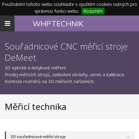
Používáním tohoto webu souhlasíte s využitím cookies nutných pro
správnou funkci webu.
Rozumím
Toggle
WHP
TECHNIK
navigation
Souřadnicové CNC měřicí stroje
DeMeet
3D optické a dotykové měření.
Prodej měřicích strojů, zaškolení obsluhy, servis a kalibrace.
Kontrola rozměrů na 3D měřicích zařízeních.
Měřicí technika
3D souřadnicové měřicí stroje