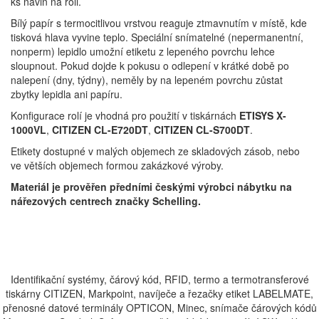
ks návin na roli.
Bílý papír s termocitlivou vrstvou reaguje ztmavnutím v místě, kde
tisková hlava vyvine teplo. Speciální snímatelné (nepermanentní,
nonperm) lepidlo umožní etiketu z lepeného povrchu lehce
sloupnout. Pokud dojde k pokusu o odlepení v krátké době po
nalepení (dny, týdny), neměly by na lepeném povrchu zůstat
zbytky lepidla ani papíru.
Konfigurace rolí je vhodná pro použití v tiskárnách
ETISYS X-
1000VL
,
CITIZEN CL-E720DT
,
CITIZEN CL-S700DT
.
Etikety dostupné v malých objemech ze skladových zásob, nebo
ve větších objemech formou zakázkové výroby.
Materiál je prověřen předními českými výrobci nábytku na
nářezových centrech značky Schelling.
Identifikační systémy, čárový kód, RFID, termo a termotransferové
tiskárny CITIZEN, Markpoint, navíječe a řezačky etiket LABELMATE,
přenosné datové terminály OPTICON, Minec, snímače čárových kódů