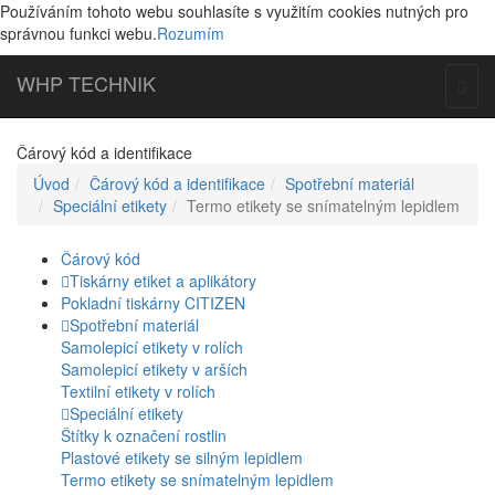
tiskárny
Používáním tohoto webu souhlasíte s využitím cookies nutných pro
Navrhneme Vám správný rozměr a materiál.
správnou funkci webu.
Rozumím
Etikety na palety, do skladů, štítky pro pěstitele.
Prodej speciálních etiket do náročných prostředí.
WHP
TECHNIK
Togg
navig
Čárový kód a identifikace
Úvod
Čárový kód a identifikace
Spotřební materiál
Speciální etikety
Termo etikety se snímatelným lepidlem
Čárový kód
Tiskárny etiket a aplikátory
Pokladní tiskárny CITIZEN
Spotřební materiál
Samolepicí etikety v rolích
Samolepicí etikety v arších
Textilní etikety v rolích
Speciální etikety
Štítky k označení rostlin
Plastové etikety se silným lepidlem
Termo etikety se snímatelným lepidlem