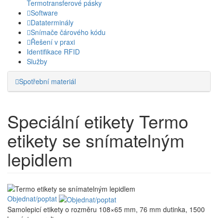
Termotransferové pásky
Software
Dataterminály
Snímače čárového kódu
Řešení v praxi
Identifikace RFID
Služby
Spotřební materiál
Speciální etikety
Termo
etikety se snímatelným
lepidlem
Objednat/poptat
Samolepicí etikety o rozměru 108×65 mm, 76 mm dutinka, 1500