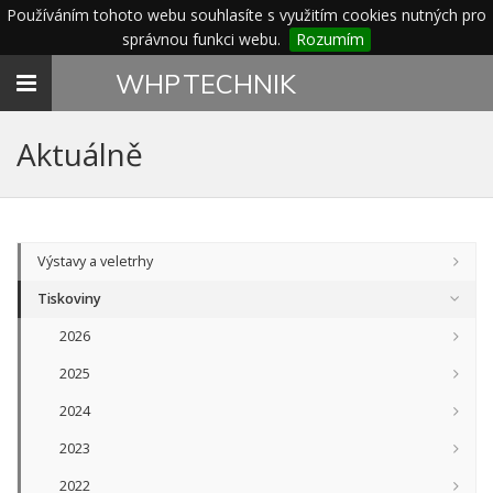
Používáním tohoto webu souhlasíte s využitím cookies nutných pro
správnou funkci webu.
Rozumím
Toggle
WHP
TECHNIK
navigation
Aktuálně
Výstavy a veletrhy
Tiskoviny
2026
2025
2024
2023
2022