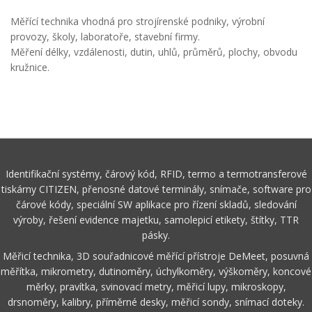
Měřící technika vhodná pro strojírenské podniky, výrobní
provozy, školy, laboratoře, stavební firmy.
Měření délky, vzdálenosti, dutin, uhlů, průměrů, plochy, obvodu
kružnice.
Identifikační systémy, čárový kód, RFID, termo a termotransferové
tiskárny CITIZEN, přenosné datové terminály, snímače, software pro
čárové kódy, speciální SW aplikace pro řízení skladů, sledování
výroby, řešení evidence majetku, samolepicí etikety, štítky, TTR
pásky.
Měřicí technika, 3D souřadnicové měřící přístroje DeMeet, posuvná
měřítka, mikrometry, dutinoměry, úchylkoměry, výškoměry, koncové
měrky, pravítka, svinovací metry, měřicí lupy, mikroskopy,
drsnoměry, kalibry, příměrné desky, měřicí sondy, snímací doteky.