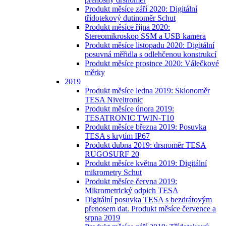
Produkt měsíce září 2020: Digitální
třídotekový dutinoměr Schut
Produkt měsíce října 2020:
Stereomikroskop SSM a USB kamera
Produkt měsíce listopadu 2020: Digitální
posuvná měřidla s odlehčenou konstrukcí
Produkt měsíce prosince 2020: Válečkové
měrky
2019
Produkt měsíce ledna 2019: Sklonoměr
TESA Niveltronic
Produkt měsíce února 2019:
TESATRONIC TWIN-T10
Produkt měsíce března 2019: Posuvka
TESA s krytím IP67
Produkt dubna 2019: drsnoměr TESA
RUGOSURF 20
Produkt měsíce května 2019: Digitální
mikrometry Schut
Produkt měsíce června 2019:
Mikrometrický odpich TESA
Digitální posuvka TESA s bezdrátovým
přenosem dat. Produkt měsíce července a
srpna 2019