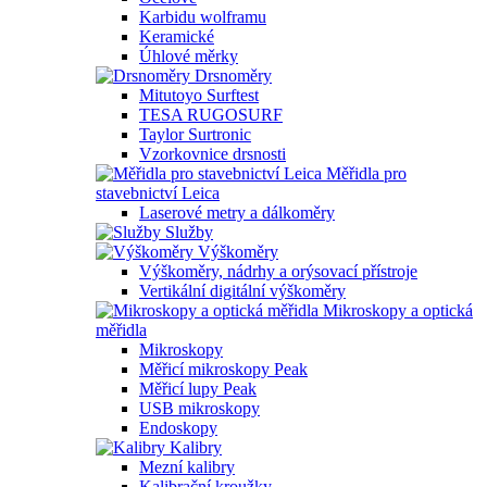
Karbidu wolframu
Keramické
Úhlové měrky
Drsnoměry
Mitutoyo Surftest
TESA RUGOSURF
Taylor Surtronic
Vzorkovnice drsnosti
Měřidla pro
stavebnictví Leica
Laserové metry a dálkoměry
Služby
Výškoměry
Výškoměry, nádrhy a orýsovací přístroje
Vertikální digitální výškoměry
Mikroskopy a optická
měřidla
Mikroskopy
Měřicí mikroskopy Peak
Měřicí lupy Peak
USB mikroskopy
Endoskopy
Kalibry
Mezní kalibry
Kalibrační kroužky