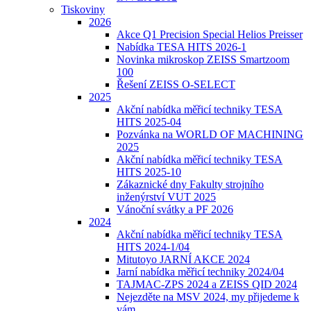
Tiskoviny
2026
Akce Q1 Precision Special Helios Preisser
Nabídka TESA HITS 2026-1
Novinka mikroskop ZEISS Smartzoom
100
Řešení ZEISS O-SELECT
2025
Akční nabídka měřicí techniky TESA
HITS 2025-04
Pozvánka na WORLD OF MACHINING
2025
Akční nabídka měřicí techniky TESA
HITS 2025-10
Zákaznické dny Fakulty strojního
inženýrství VUT 2025
Vánoční svátky a PF 2026
2024
Akční nabídka měřicí techniky TESA
HITS 2024-1/04
Mitutoyo JARNÍ AKCE 2024
Jarní nabídka měřicí techniky 2024/04
TAJMAC-ZPS 2024 a ZEISS QID 2024
Nejezděte na MSV 2024, my přijedeme k
vám