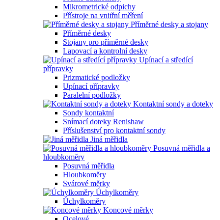
Mikrometrické odpichy
Přístroje na vnitřní měření
Příměrné desky a stojany
Příměrné desky
Stojany pro příměrné desky
Lapovací a kontrolní desky
Upínací a středící
přípravky
Prizmatické podložky
Upínací přípravky
Paralelní podložky
Kontaktní sondy a doteky
Sondy kontaktní
Snímací doteky Renishaw
Příslušenství pro kontaktní sondy
Jiná měřidla
Posuvná měřidla a
hloubkoměry
Posuvná měřidla
Hloubkoměry
Svárové měrky
Úchylkoměry
Úchylkoměry
Koncové měrky
Ocelové