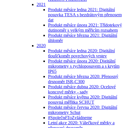
2021
Produkt měsíce ledna 2021: Digitální
posuvka TESA s bezdrátovým přenosem
dat
Produkt měsíce února 2021: Třídotekový
dutinoměr s velkým měřicím rozsahem
Produkt měsíce března 2021: Digitální
úhloměr
2020
Produkt měsíce ledna 2020: Digitální
tloušťkoměr povrchových vrstev
Produkt měsíce února 2020: Digitální
mikrometry s rychloposuvem a s krytím
IP65
Produkt měsíce března 2020: Přenosný
drsnoměr ISR-C300
Produkt měsíce dubna 2020: Ocelové
koncové měrky - sady
Produkt měsíce května 2020: Digitální
posuvná měřítka SCHUT
Produkt měsíce června 2020: Digitální
mikrometry Schut
#SpolečněToZvládneme
Letní akce 2020: Válečkové měrky a
přenosný drsnoměr