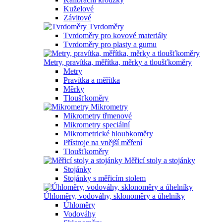
Kuželové
Závitové
Tvrdoměry
Tvrdoměry pro kovové materiály
Tvrdoměry pro plasty a gumu
Metry, pravítka, měřítka, měrky a tloušťkoměry
Metry
Pravítka a měřítka
Měrky
Tloušťkoměry
Mikrometry
Mikrometry třmenové
Mikrometry speciální
Mikrometrické hloubkoměry
Přístroje na vnější měření
Tloušťkoměry
Měřicí stoly a stojánky
Stojánky
Stojánky s měřicím stolem
Úhloměry, vodováhy, sklonoměry a úhelníky
Úhloměry
Vodováhy