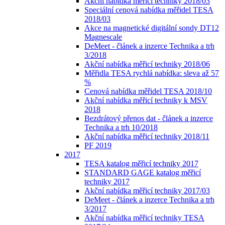
Akční nabídka měřicí techniky 2018/03
Speciální cenová nabídka měřidel TESA
2018/03
Akce na magnetické digitální sondy DT12
Magnescale
DeMeet - článek a inzerce Technika a trh
3/2018
Akční nabídka měřicí techniky 2018/06
Měřidla TESA rychlá nabídka: sleva až 57
%
Cenová nabídka měřidel TESA 2018/10
Akční nabídka měřicí techniky k MSV
2018
Bezdrátový přenos dat - článek a inzerce
Technika a trh 10/2018
Akční nabídka měřicí techniky 2018/11
PF 2019
2017
TESA katalog měřicí techniky 2017
STANDARD GAGE katalog měřicí
techniky 2017
Akční nabídka měřicí techniky 2017/03
DeMeet - článek a inzerce Technika a trh
3/2017
Akční nabídka měřicí techniky TESA