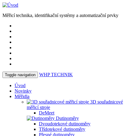
Měřicí technika, identifikační systémy a automatizační prvky
WHP
TECHNIK
Toggle navigation
Úvod
Novinky
Měřidla
3D souřadnicové
měřicí stroje
DeMeet
Dutinoměry
Dvoudotekové dutinoměry
Třídotekové dutinoměry
Přesné dutinoměry