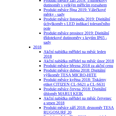
Produkt měsíce září 2019: Třídotekový
dutinoměr s velkým měřicím rozsahem
Produkt měsíce října 2019: Válečkové
měrky - sady
Produkt měsíce listopadu 2019: Digitální
úchylkoměr s LED indikací tolerančního
pole
Produkt měsíce prosince 2019: Digitální
třídotekové dutinoměry s krytím IP65 -
sady
2018
Akční nabídka měřidel na měsíc leden
2018
Akční nabídka měřidel na měsíc únor 2018
Produkt měsíce března 2018 za akční cenu
Produkt měsíce dubna 2018: Digitální
výškoměr TESA MICRO-HITE
Produkt měsíce května 2018: Tiskárny
etiket CITIZEN CL-S621 a CL-S631
Produkt měsíce června 2018: Digitální
úhloměr MARUI KEIK
Akční nabídka měřidel na měsíc červenec
a srpen 2018
Produkt měsíce září 2018: drsnoměr TESA
RUGOSURF 20