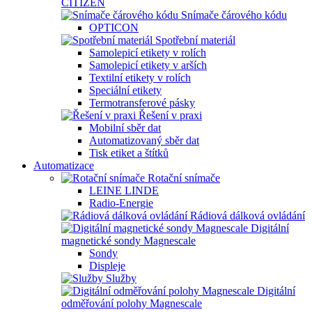
CITIZEN
Snímače čárového kódu
OPTICON
Spotřební materiál
Samolepicí etikety v rolích
Samolepicí etikety v arších
Textilní etikety v rolích
Speciální etikety
Termotransferové pásky
Řešení v praxi
Mobilní sběr dat
Automatizovaný sběr dat
Tisk etiket a štítků
Automatizace
Rotační snímače
LEINE LINDE
Radio-Energie
Rádiová dálková ovládání
Digitální
magnetické sondy Magnescale
Sondy
Displeje
Služby
Digitální
odměřování polohy Magnescale