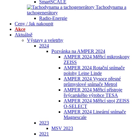
SmartSCALE
Tachodynama a
tachogenerátory
Radio-Energie
Ceny / Jak nakoupit
Akce
Aktuálně
Výstavy a veletrhy
2024
Pozvánka na AMPER 2024
AMPER 2024 Měřicí mikroskopy
ZEISS
AMPER 2024 Rotační snímače
polohy Leine Linde
AMPER 2024 Vysoce přesné
průmyslové snímače Metrol
AMPER 2024 Měřicí přístroje
švýcarského výrobce TESA
AMPER 2024 Měřicí stroj ZEISS
O-SELECT
AMPER 2024 Lineární snímače
Magnescale
2023
MSV 2023
2021