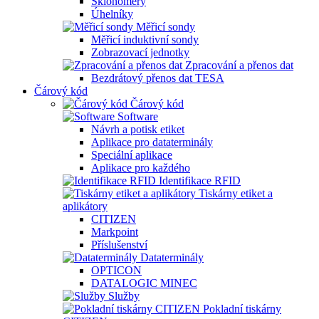
Sklonoměry
Úhelníky
Měřicí sondy
Měřicí induktivní sondy
Zobrazovací jednotky
Zpracování a přenos dat
Bezdrátový přenos dat TESA
Čárový kód
Čárový kód
Software
Návrh a potisk etiket
Aplikace pro dataterminály
Speciální aplikace
Aplikace pro každého
Identifikace RFID
Tiskárny etiket a
aplikátory
CITIZEN
Markpoint
Příslušenství
Dataterminály
OPTICON
DATALOGIC MINEC
Služby
Pokladní tiskárny