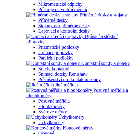
Mikrometrické odpichy
Přístroje na vnitřní měření
Příměrné desky a stojany
Příměrné desky
Stojany pro příměrné desky
Lapovací a kontrolní desky
Upínací a středící
přípravky
Prizmatické podložky
Upínací přípravky
Paralelní podložky
Kontaktní sondy a doteky
Sondy kontaktní
Snímací doteky Renishaw
Příslušenství pro kontaktní sondy
Jiná měřidla
Posuvná měřidla a
hloubkoměry
Posuvná měřidla
Hloubkoměry
Svárové měrky
Úchylkoměry
Úchylkoměry
Koncové měrky
Ocelové