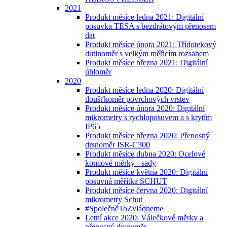
2021
Produkt měsíce ledna 2021: Digitální
posuvka TESA s bezdrátovým přenosem
dat
Produkt měsíce února 2021: Třídotekový
dutinoměr s velkým měřicím rozsahem
Produkt měsíce března 2021: Digitální
úhloměr
2020
Produkt měsíce ledna 2020: Digitální
tloušťkoměr povrchových vrstev
Produkt měsíce února 2020: Digitální
mikrometry s rychloposuvem a s krytím
IP65
Produkt měsíce března 2020: Přenosný
drsnoměr ISR-C300
Produkt měsíce dubna 2020: Ocelové
koncové měrky - sady
Produkt měsíce května 2020: Digitální
posuvná měřítka SCHUT
Produkt měsíce června 2020: Digitální
mikrometry Schut
#SpolečněToZvládneme
Letní akce 2020: Válečkové měrky a
přenosný drsnoměr