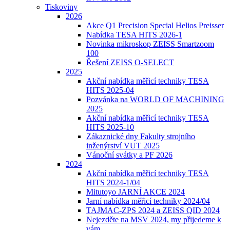
Tiskoviny
2026
Akce Q1 Precision Special Helios Preisser
Nabídka TESA HITS 2026-1
Novinka mikroskop ZEISS Smartzoom
100
Řešení ZEISS O-SELECT
2025
Akční nabídka měřicí techniky TESA
HITS 2025-04
Pozvánka na WORLD OF MACHINING
2025
Akční nabídka měřicí techniky TESA
HITS 2025-10
Zákaznické dny Fakulty strojního
inženýrství VUT 2025
Vánoční svátky a PF 2026
2024
Akční nabídka měřicí techniky TESA
HITS 2024-1/04
Mitutoyo JARNÍ AKCE 2024
Jarní nabídka měřicí techniky 2024/04
TAJMAC-ZPS 2024 a ZEISS QID 2024
Nejezděte na MSV 2024, my přijedeme k
vám