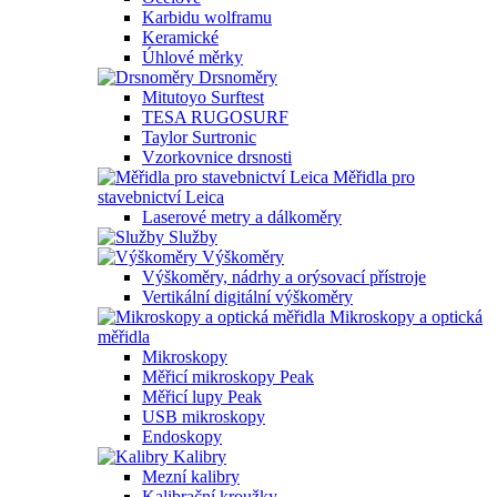
Karbidu wolframu
Keramické
Úhlové měrky
Drsnoměry
Mitutoyo Surftest
TESA RUGOSURF
Taylor Surtronic
Vzorkovnice drsnosti
Měřidla pro
stavebnictví Leica
Laserové metry a dálkoměry
Služby
Výškoměry
Výškoměry, nádrhy a orýsovací přístroje
Vertikální digitální výškoměry
Mikroskopy a optická
měřidla
Mikroskopy
Měřicí mikroskopy Peak
Měřicí lupy Peak
USB mikroskopy
Endoskopy
Kalibry
Mezní kalibry
Kalibrační kroužky