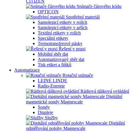
CITIZEN
Snímače čárového kódu
OPTICON
Spotřební materiál
Samolepicí etikety v rolích
Samolepicí etikety v arších
Textilní etikety v rolích
Speciální etikety
Termotransferové pásky
Řešení v praxi
Mobilní sběr dat
Automatizovaný sběr dat
Tisk etiket a štítků
Automatizace
Rotační snímače
LEINE LINDE
Radio-Energie
Rádiová dálková ovládání
Digitální
magnetické sondy Magnescale
Sondy
Displeje
Služby
Digitální
odměřování polohy Magnescale