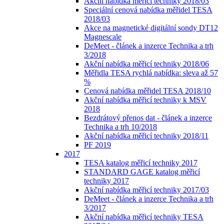
Akční nabídka měřicí techniky 2018/03
Speciální cenová nabídka měřidel TESA
2018/03
Akce na magnetické digitální sondy DT12
Magnescale
DeMeet - článek a inzerce Technika a trh
3/2018
Akční nabídka měřicí techniky 2018/06
Měřidla TESA rychlá nabídka: sleva až 57
%
Cenová nabídka měřidel TESA 2018/10
Akční nabídka měřicí techniky k MSV
2018
Bezdrátový přenos dat - článek a inzerce
Technika a trh 10/2018
Akční nabídka měřicí techniky 2018/11
PF 2019
2017
TESA katalog měřicí techniky 2017
STANDARD GAGE katalog měřicí
techniky 2017
Akční nabídka měřicí techniky 2017/03
DeMeet - článek a inzerce Technika a trh
3/2017
Akční nabídka měřicí techniky TESA