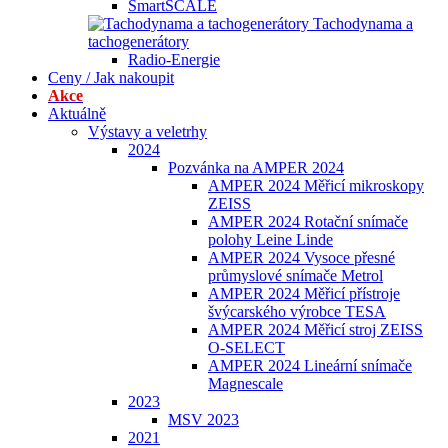
SmartSCALE
Tachodynama a
tachogenerátory
Radio-Energie
Ceny / Jak nakoupit
Akce
Aktuálně
Výstavy a veletrhy
2024
Pozvánka na AMPER 2024
AMPER 2024 Měřicí mikroskopy
ZEISS
AMPER 2024 Rotační snímače
polohy Leine Linde
AMPER 2024 Vysoce přesné
průmyslové snímače Metrol
AMPER 2024 Měřicí přístroje
švýcarského výrobce TESA
AMPER 2024 Měřicí stroj ZEISS
O-SELECT
AMPER 2024 Lineární snímače
Magnescale
2023
MSV 2023
2021