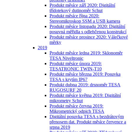
Produkt měsíce září 2020: Digitální
třídotekový dutinoměr Schut
Produkt měsíce října 2020:
Stereomikroskop SSM a USB kamera
Produkt měsíce listopadu 2020: Digitální
posuvná měřidla s odlehčenou konstrukcí
Produkt měsíce prosince 2020: Válečkové
měrky
2019
Produkt měsíce ledna 2019: Sklonoměr
TESA Niveltronic
Produkt měsíce února 2019:
TESATRONIC TWIN-T10
Produkt měsíce března 2019: Posuvka
TESA s krytím IP67
Produkt dubna 2019: drsnoměr TESA
RUGOSURF 20
Produkt měsíce května 2019: Digitální
mikrometry Schut
Produkt měsíce června 2019:
Mikrometrický odpich TESA
Digitální posuvka TESA s bezdrátovým
přenosem dat. Produkt měsíce července a
srpna 2019