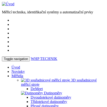
Měřicí technika, identifikační systémy a automatizační prvky
WHP
TECHNIK
Toggle navigation
Úvod
Novinky
Měřidla
3D souřadnicové
měřicí stroje
DeMeet
Dutinoměry
Dvoudotekové dutinoměry
Třídotekové dutinoměry
Přesné dutinoměry