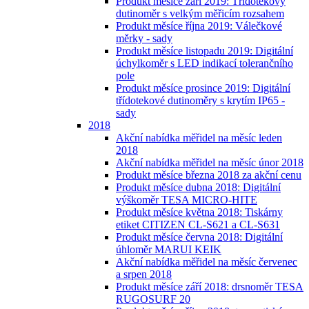
Produkt měsíce září 2019: Třídotekový
dutinoměr s velkým měřicím rozsahem
Produkt měsíce října 2019: Válečkové
měrky - sady
Produkt měsíce listopadu 2019: Digitální
úchylkoměr s LED indikací tolerančního
pole
Produkt měsíce prosince 2019: Digitální
třídotekové dutinoměry s krytím IP65 -
sady
2018
Akční nabídka měřidel na měsíc leden
2018
Akční nabídka měřidel na měsíc únor 2018
Produkt měsíce března 2018 za akční cenu
Produkt měsíce dubna 2018: Digitální
výškoměr TESA MICRO-HITE
Produkt měsíce května 2018: Tiskárny
etiket CITIZEN CL-S621 a CL-S631
Produkt měsíce června 2018: Digitální
úhloměr MARUI KEIK
Akční nabídka měřidel na měsíc červenec
a srpen 2018
Produkt měsíce září 2018: drsnoměr TESA
RUGOSURF 20