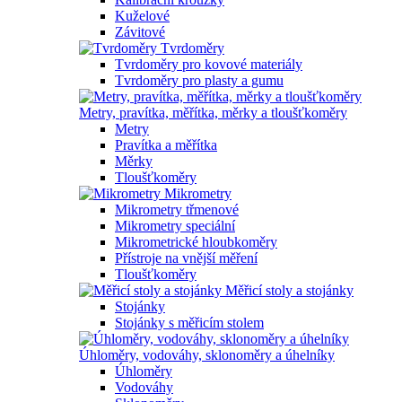
Kuželové
Závitové
Tvrdoměry
Tvrdoměry pro kovové materiály
Tvrdoměry pro plasty a gumu
Metry, pravítka, měřítka, měrky a tloušťkoměry
Metry
Pravítka a měřítka
Měrky
Tloušťkoměry
Mikrometry
Mikrometry třmenové
Mikrometry speciální
Mikrometrické hloubkoměry
Přístroje na vnější měření
Tloušťkoměry
Měřicí stoly a stojánky
Stojánky
Stojánky s měřicím stolem
Úhloměry, vodováhy, sklonoměry a úhelníky
Úhloměry
Vodováhy