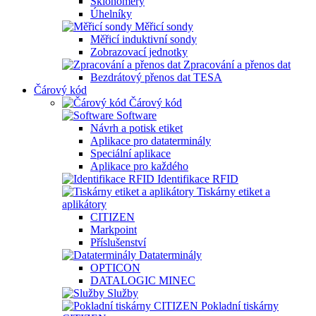
Sklonoměry
Úhelníky
Měřicí sondy
Měřicí induktivní sondy
Zobrazovací jednotky
Zpracování a přenos dat
Bezdrátový přenos dat TESA
Čárový kód
Čárový kód
Software
Návrh a potisk etiket
Aplikace pro dataterminály
Speciální aplikace
Aplikace pro každého
Identifikace RFID
Tiskárny etiket a
aplikátory
CITIZEN
Markpoint
Příslušenství
Dataterminály
OPTICON
DATALOGIC MINEC
Služby
Pokladní tiskárny