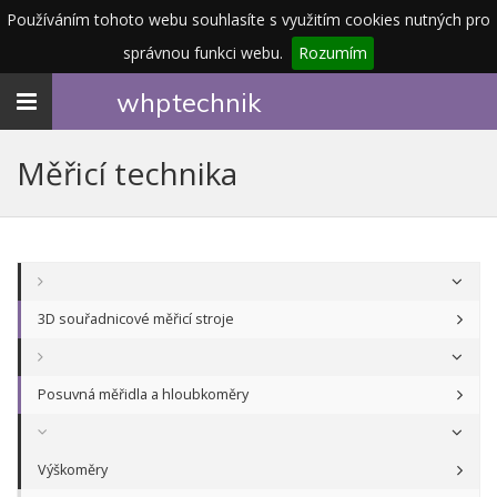
Používáním tohoto webu souhlasíte s využitím cookies nutných pro
správnou funkci webu.
Rozumím
Toggle
whp
technik
navigation
Měřicí technika
3D souřadnicové měřicí stroje
Posuvná měřidla a hloubkoměry
Výškoměry