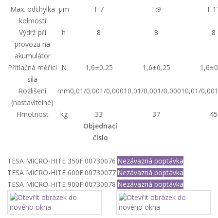
Max. odchylka
µm
F:7
F:9
F:1
kolmosti
Výdrž při
h
8
8
8
provozu na
akumulátor
Přítlačná měřicí
N
1,6±0,25
1,6±0,25
1,6±0
síla
Rozlišení
mm
0,01/0,001/0,0001
0,01/0,001/0,0001
0,01/0,00
(nastavitelné)
Hmotnost
kg
33
37
45
Objednací
číslo
TESA MICRO-HITE 350F
00730076
Nezávazná poptávka
TESA MICRO-HITE 600F
00730077
Nezávazná poptávka
TESA MICRO-HITE 900F
00730078
Nezávazná poptávka