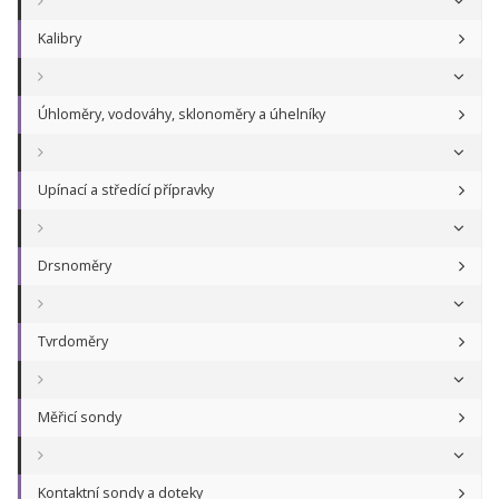
Kalibry
Úhloměry, vodováhy, sklonoměry a úhelníky
Upínací a středící přípravky
Drsnoměry
Tvrdoměry
Měřicí sondy
Kontaktní sondy a doteky