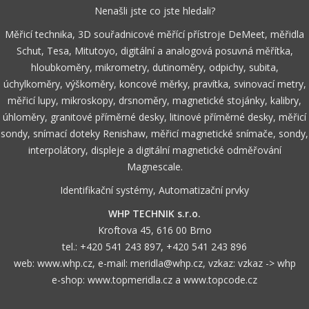
Nenašli jste co jste hledali?
Měřicí technika, 3D souřadnicové měřící přístroje DeMeet, měřidla
Schut, Tesa, Mitutoyo, digitální a analogová posuvná měřítka,
hloubkoměry, mikrometry, dutinoměry, odpichy, subita,
úchylkoměry, výškoměry, koncové měrky, pravítka, svinovací metry,
měřicí lupy, mikroskopy, drsnoměry, magnetické stojánky, kalibry,
úhloměry, granitové příměrné desky, litinové příměrné desky, měřicí
sondy, snímací doteky Renishaw, měřicí magnetické snímače, sondy,
interpolátory, displeje a digitální magnetické odměřování
Magnescale.
Identifikační systémy, Automatizační prvky
WHP TECHNIK s.r.o.
Kroftova 45, 616 00 Brno
tel.:
+420 541 243 897
,
+420 541 243 896
web:
www.whp.cz
, e-mail:
meridla@whp.cz
, vzkaz:
vzkaz -> whp
e-shop:
www.topmeridla.cz
a
www.topcode.cz