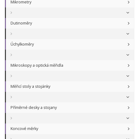
Mikrometry
Dutinoměry
Úchylkoměry
Mikroskopy a optická měřidla
Měřicí stoly a stojánky
Příměrné desky a stojany
Koncové měrky