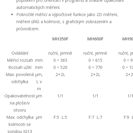
popiskem pro orientaci v programu a snadné opakování
automatických měření.
Pokročilé měřicí a výpočtové funkce jako 2D měření,
měření úhlů a kolmost, s grafickým zobrazením a
průvodcem.
MH350F
MH600F
MH90
Ovládání
ruční, jemné
ruční, jemné
ruční, 
Měřicí rozsah
mm
0 ÷ 365
0 ÷ 615
0 ÷ 
Rozsah užití
mm
0 ÷ 520
0 ÷ 770
0 ÷ 1
Max. povolená
µm,
2+2L
2+2L
2+2
odchylka
L v
m
Opakovatelnost
µm
1/1
1/1
1/
na ploše/v
otvoru
Max. odchylka
µm
F:5 L:5
F:7 L:7
F:9 
kolmosti se
sondou IG13