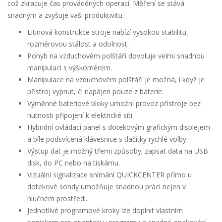
což zkracuje čas prováděných operací. Měření se stává
snadným a zvyšuje vaši produktivitu.
Litinová konstrukce stroje nabízí vysokou stabilitu,
rozměrovou stálost a odolnost.
Pohyb na vzduchovém polštáři dovoluje velmi snadnou
manipulaci s výškoměrem.
Manipulace na vzduchovém polštáři je možná, i když je
přístroj vypnut, či napájen pouze z baterie
.
Výměnné bateriové bloky umožní provoz přístroje bez
nutnosti připojení k elektrické síti.
Hybridní ovládací panel s dotekovým grafickým displejem
a bíle podsvícená klávesnice s tlačítky rychlé volby.
Výstup dat je možný třemi způsoby; zapsat data na USB
disk, do PC nebo na tiskárnu.
Vizuální signalizace snímání QUICKCENTER přímo u
dotekové sondy umožňuje snadnou práci nejen v
hlučném prostředí.
Jednotlivé programové kroky lze doplnit vlastním