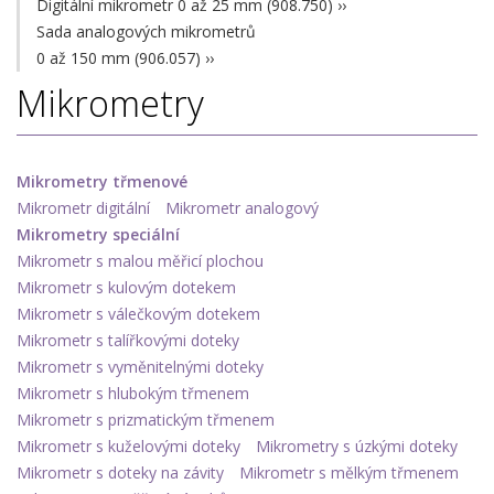
Digitální mikrometr 0 až 25 mm (908.750)
››
Sada analogových mikrometrů
0 až 150 mm (906.057)
››
Mikrometry
Mikrometry třmenové
Mikrometr digitální
Mikrometr analogový
Mikrometry speciální
Mikrometr s malou měřicí plochou
Mikrometr s kulovým dotekem
Mikrometr s válečkovým dotekem
Mikrometr s talířkovými doteky
Mikrometr s vyměnitelnými doteky
Mikrometr s hlubokým třmenem
Mikrometr s prizmatickým třmenem
Mikrometr s kuželovými doteky
Mikrometry s úzkými doteky
Mikrometr s doteky na závity
Mikrometr s mělkým třmenem