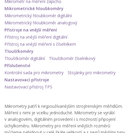
Mikrometr na měření zápichů
Mikrometrické hloubkoměry
Mikrometrický hloubkoměr digitální
Mikrometrický hloubkoměr analogový
Přístroje na vnější měření
Přístroj na vnější měření digitální
Přístroj na vnější měření s číselníkem
Tloušťkoměry
Tloušťkoměr digitální
Tloušťkoměr číselníkový
Příslušenství
Kontrolní sada pro mikrometry
Stojánky pro mikrometry
Nastavovací přístroje
Nastavovací přístroj TPS
Mikrometry patří k nejpoužívanějším strojírenským měřidlům.
Měření s nimi je vcelku jednoduché. Mikrometry se vyrábí
v analogovém, digitálním provedení i s možností připojení
úchylkoměru. Mikrometry pro měření vnějších rozměrů
můžeme nabídnout v celé škále velikostí a s nejrůznějšími typy