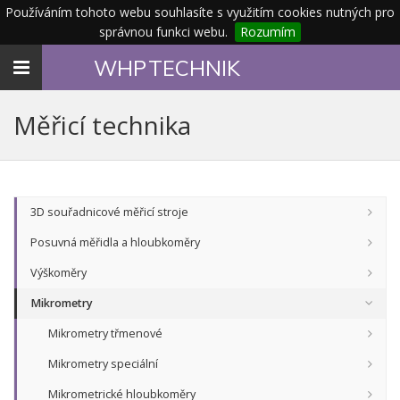
Používáním tohoto webu souhlasíte s využitím cookies nutných pro
správnou funkci webu.
Rozumím
Toggle
WHP
TECHNIK
navigation
Měřicí technika
3D souřadnicové měřicí stroje
Posuvná měřidla a hloubkoměry
Výškoměry
Mikrometry
Mikrometry třmenové
Mikrometry speciální
Mikrometrické hloubkoměry