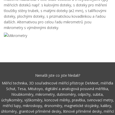
měřicích doteků např. s kulovými doteky, s doteky pro měření
tloušťky stěny trubek, s malými doteky (ø2 mm), s talířkovými
doteky, plochými doteky, s prizmatickou kovadlinkou a řadou
dalších. Alternativou pro celou řadu mikrometrů jsou
mikrometry s výměnnými doteky.
Nenašli jste co jste hledali?
Měřicí technika, 3D souřadnicové měřící přístroje DeMeet, měřidla
Schut, Tesa, Mitutoyo, digitální a analogová posuvná měřítka,
hloubkoměry, mikrometry, dutinoměry, odpichy, subita,
úchylkoměry, výškoměry, koncové měrky, pravítka, svinovací metry,
měřicí lupy, mikroskopy, drsnoměry, magnetické stojánky, kalibry,
úhloměry, granitové příměrné desky, litinové příměrné desky, měřicí