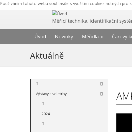
Používáním tohoto webu souhlasíte s využitím cookies nutných pro 
Měřicí technika, identifikační sys
Úvod
Novinky
Měřidla
Čárový k
Aktuálně
AMP
Výstavy a veletrhy
2024