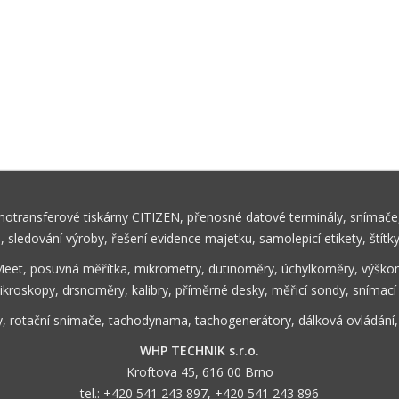
rmotransferové tiskárny CITIZEN, přenosné datové terminály, snímače,
ů, sledování výroby, řešení evidence majetku, samolepicí etikety, štítk
Meet, posuvná měřítka, mikrometry, dutinoměry, úchylkoměry, výškom
ikroskopy, drsnoměry, kalibry, příměrné desky, měřicí sondy, snímací
y, rotační snímače, tachodynama, tachogenerátory, dálková ovládání
WHP TECHNIK s.r.o.
Kroftova 45, 616 00 Brno
tel.:
+420 541 243 897
,
+420 541 243 896