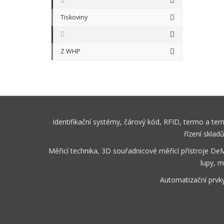
Tiskoviny
Z WHP
Identifikační systémy, čárový kód, RFID, termo a te
řízení sklad
Měřicí technika, 3D souřadnicové měřící přístroje De
lupy, m
Automatizační prvk