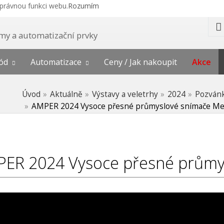
správnou funkci webu.
Rozumím
témy a automatizační prvky
ód
Automatizace
Ceny / Jak nakoupit
Akce
Úvod
Aktuálně
Výstavy a veletrhy
2024
Pozván
AMPER 2024 Vysoce přesné průmyslové snímače Me
ER 2024 Vysoce přesné průmy