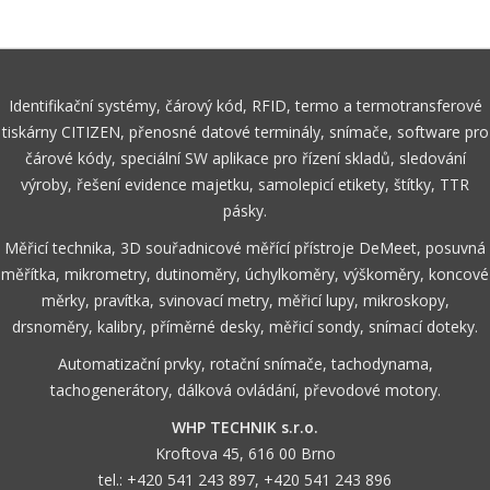
Identifikační systémy, čárový kód, RFID, termo a termotransferové
tiskárny CITIZEN, přenosné datové terminály, snímače, software pro
čárové kódy, speciální SW aplikace pro řízení skladů, sledování
výroby, řešení evidence majetku, samolepicí etikety, štítky, TTR
pásky.
Měřicí technika, 3D souřadnicové měřící přístroje DeMeet, posuvná
měřítka, mikrometry, dutinoměry, úchylkoměry, výškoměry, koncové
měrky, pravítka, svinovací metry, měřicí lupy, mikroskopy,
drsnoměry, kalibry, příměrné desky, měřicí sondy, snímací doteky.
Automatizační prvky, rotační snímače, tachodynama,
tachogenerátory, dálková ovládání, převodové motory.
WHP TECHNIK s.r.o.
Kroftova 45, 616 00 Brno
tel.:
+420 541 243 897
,
+420 541 243 896