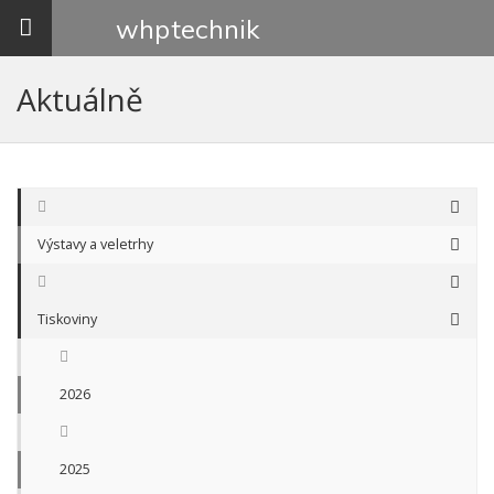
Toggle
whp
technik
navigation
Aktuálně
Výstavy a veletrhy
Tiskoviny
2026
2025