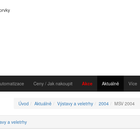
 prvky
utomatizace
Ceny / Jak nakoupit
Akce
Aktuálně
Více
Úvod
Aktuálně
Výstavy a veletrhy
2004
MSV 2004
avy a veletrhy