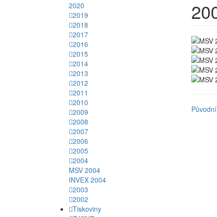
20
2020
2019
2018
2017
2016
2015
2014
2013
2012
2011
2010
Původní
2009
2008
2007
2006
2005
2004
MSV 2004
INVEX 2004
2003
2002
Tiskoviny