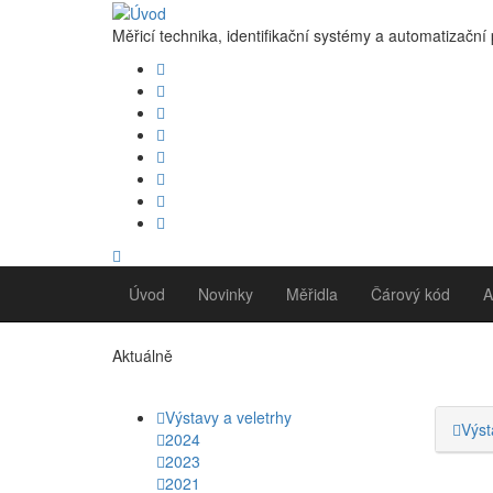
Měřicí technika, identifikační systémy a automatizační
Úvod
Novinky
Měřidla
Čárový kód
A
Aktuálně
Výstavy a veletrhy
Výst
2024
2023
2021