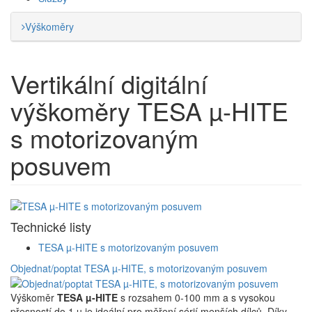
Výškoměry
Vertikální digitální
výškoměry
TESA µ-HITE
s motorizovaným
posuvem
Technické listy
TESA µ-HITE s motorizovaným posuvem
Objednat/poptat TESA µ-HITE, s motorizovaným posuvem
Výškoměr
TESA µ-HITE
s rozsahem 0-100 mm a s vysokou
přesností do 1 µ je ideální pro měření sérií menších dílců. Díky