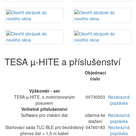
TESA µ-HITE a příslušenství
Objednací
číslo
Výškoměr - set
TESA µ-HITE, s motorizovaným
00730503
Nezávazná
posuvem
poptávka
Volitelné příslušenství
Software pro získání dat
zdarma ke
Nezávazná
stažení
poptávka
Startovací sada TLC-BLE pro bezdrátový
04760183
Nezávazná
přenos dat + 1,5 m kabel
poptávka