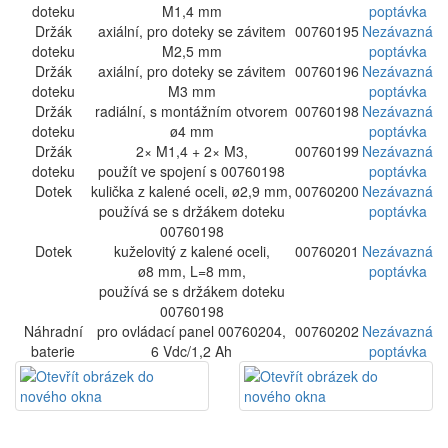
doteku
M1,4 mm
poptávka
Držák
axiální, pro doteky se závitem
00760195
Nezávazná
doteku
M2,5 mm
poptávka
Držák
axiální, pro doteky se závitem
00760196
Nezávazná
doteku
M3 mm
poptávka
Držák
radiální, s montážním otvorem
00760198
Nezávazná
doteku
ø4 mm
poptávka
Držák
2× M1,4 + 2× M3,
00760199
Nezávazná
doteku
použít ve spojení s 00760198
poptávka
Dotek
kulička z kalené oceli, ø2,9 mm,
00760200
Nezávazná
používá se s držákem doteku
poptávka
00760198
Dotek
kuželovitý z kalené oceli,
00760201
Nezávazná
ø8 mm, L=8 mm,
poptávka
používá se s držákem doteku
00760198
Náhradní
pro ovládací panel 00760204,
00760202
Nezávazná
baterie
6 Vdc/1,2 Ah
poptávka