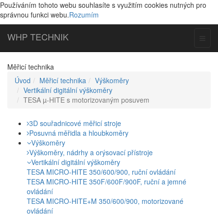
Používáním tohoto webu souhlasíte s využitím cookies nutných pro
správnou funkci webu.
Rozumím
WHP
TECHNIK
Toggl
naviga
Měřicí technika
Úvod
Měřicí technika
Výškoměry
Vertikální digitální výškoměry
TESA µ-HITE s motorizovaným posuvem
3D souřadnicové měřicí stroje
Posuvná měřidla a hloubkoměry
Výškoměry
Výškoměry, nádrhy a orýsovací přístroje
Vertikální digitální výškoměry
TESA MICRO-HITE 350/600/900, ruční ovládání
TESA MICRO-HITE 350F/600F/900F, ruční a jemné
ovládání
TESA MICRO-HITE+M 350/600/900, motorizované
ovládání