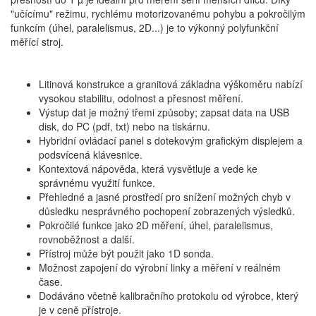
"učícímu" režimu, rychlému motorizovanému pohybu a pokročilým
funkcím (úhel, paralelismus, 2D...) je to výkonný polyfunkční
měřící stroj.
Litinová konstrukce a granitová základna výškoměru nabízí
vysokou stabilitu, odolnost a přesnost měření.
Výstup dat je možný třemi způsoby; zapsat data na USB
disk, do PC (pdf, txt) nebo na tiskárnu.
Hybridní ovládací panel s dotekovým grafickým displejem a
podsvícená klávesnice.
Kontextová nápověda, která vysvětluje a vede ke
správnému využití funkce.
Přehledné a jasné prostředí pro snížení možných chyb v
důsledku nesprávného pochopení zobrazených výsledků.
Pokročilé funkce jako 2D měření, úhel, paralelismus,
rovnoběžnost a další.
Přístroj může být použit jako 1D sonda.
Možnost zapojení do výrobní linky a měření v reálném
čase.
Dodáváno včetně kalibračního protokolu od výrobce, který
je v ceně přístroje.