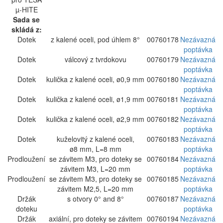
µ-HITE
Sada se
skládá z:
Dotek
z kalené oceli, pod úhlem 8°
00760178
Nezávazná
poptávka
Dotek
válcový z tvrdokovu
00760179
Nezávazná
poptávka
Dotek
kulička z kalené oceli, ø0,9 mm
00760180
Nezávazná
poptávka
Dotek
kulička z kalené oceli, ø1,9 mm
00760181
Nezávazná
poptávka
Dotek
kulička z kalené oceli, ø2,9 mm
00760182
Nezávazná
poptávka
Dotek
kuželovitý z kalené oceli,
00760183
Nezávazná
ø8 mm, L=8 mm
poptávka
Prodloužení
se závitem M3, pro doteky se
00760184
Nezávazná
závitem M3, L=20 mm
poptávka
Prodloužení
se závitem M3, pro doteky se
00760185
Nezávazná
závitem M2,5, L=20 mm
poptávka
Držák
s otvory 0° and 8°
00760187
Nezávazná
doteku
poptávka
Držák
axiální, pro doteky se závitem
00760194
Nezávazná