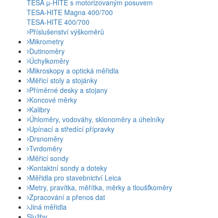
TESA µ-HITE s motorizovaným posuvem
TESA-HITE Magna 400/700
TESA-HITE 400/700
Příslušenství výškoměrů
Mikrometry
Dutinoměry
Úchylkoměry
Mikroskopy a optická měřidla
Měřicí stoly a stojánky
Příměrné desky a stojany
Koncové měrky
Kalibry
Úhloměry, vodováhy, sklonoměry a úhelníky
Upínací a středící přípravky
Drsnoměry
Tvrdoměry
Měřicí sondy
Kontaktní sondy a doteky
Měřidla pro stavebnictví Leica
Metry, pravítka, měřítka, měrky a tloušťkoměry
Zpracování a přenos dat
Jiná měřidla
Služby