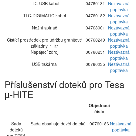
TLC-USB kabel
04760181
Nezávazná
poptávka
TLC-DIGIMATIC kabel
04760182
Nezávazná
poptávka
Nožní spínač
04768001
Nezávazná
poptávka
Čistící prostředek pro údržbu granitové
00760249
Nezávazná
základny, 1 litr
poptávka
Napájecí zdroj
00760251
Nezávazná
poptávka
USB tiskárna
00760235
Nezávazná
poptávka
Příslušenství doteků pro Tesa
µ-HITE
Objednací
číslo
Sada
Sada obsahuje devět doteků
00760186
Nezávazná
doteků
poptávka
pro TESA