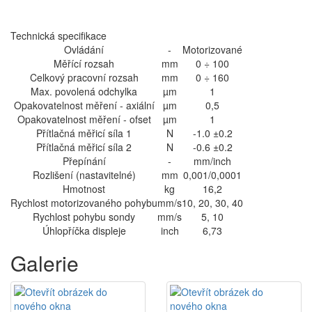
Technická specifikace
Ovládání
-
Motorizované
Měřící rozsah
mm
0 ÷ 100
Celkový pracovní rozsah
mm
0 ÷ 160
Max. povolená odchylka
µm
1
Opakovatelnost měření - axiální
µm
0,5
Opakovatelnost měření - ofset
µm
1
Přítlačná měřicí síla 1
N
-1.0 ±0.2
Přítlačná měřicí síla 2
N
-0.6 ±0.2
Přepínání
-
mm/inch
Rozlišení (nastavitelné)
mm
0,001/0,0001
Hmotnost
kg
16,2
Rychlost motorizovaného pohybu
mm/s
10, 20, 30, 40
Rychlost pohybu sondy
mm/s
5, 10
Úhlopříčka displeje
inch
6,73
Galerie