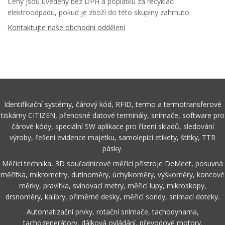
Ceny jsou uvedeny bez DPH a poplatku za recyklaci
elektroodpadu, pokud je zboží do této skupiny zahrnuto.
Kontaktujte naše obchodní oddělení
Identifikační systémy, čárový kód, RFID, termo a termotransferové
tiskárny CITIZEN, přenosné datové terminály, snímače, software pro
čárové kódy, speciální SW aplikace pro řízení skladů, sledování
výroby, řešení evidence majetku, samolepicí etikety, štítky, TTR
pásky.
Měřicí technika, 3D souřadnicové měřící přístroje DeMeet, posuvná
měřítka, mikrometry, dutinoměry, úchylkoměry, výškoměry, koncové
měrky, pravítka, svinovací metry, měřicí lupy, mikroskopy,
drsnoměry, kalibry, příměrné desky, měřicí sondy, snímací doteky.
Automatizační prvky, rotační snímače, tachodynama,
tachogenerátory, dálková ovládání, převodové motory.