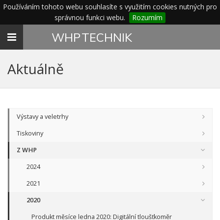
Používáním tohoto webu souhlasíte s využitím cookies nutných pro
správnou funkci webu.
Rozumím
Toggle
WHP
TECHNIK
navigation
Aktuálně
Výstavy a veletrhy
Tiskoviny
Z WHP
2024
2021
2020
Produkt měsíce ledna 2020: Digitální tloušťkoměr