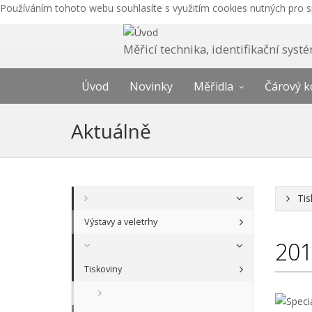
Používáním tohoto webu souhlasíte s využitím cookies nutných pro 
Měřicí technika, identifikační sys
Úvod
Novinky
Měřidla
Čárový k
Aktuálně
Tis
Výstavy a veletrhy
20
Tiskoviny