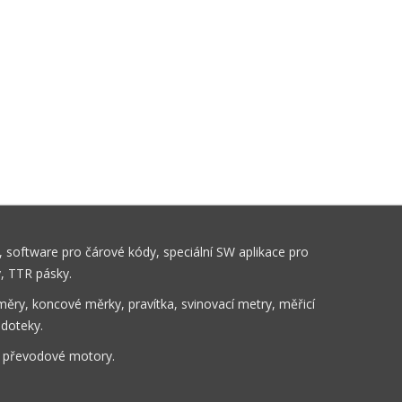
 software pro čárové kódy, speciální SW aplikace pro
y, TTR pásky.
ěry, koncové měrky, pravítka, svinovací metry, měřicí
 doteky.
, převodové motory.