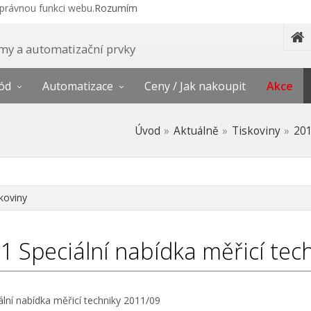
správnou funkci webu.
Rozumím
témy a automatizační prvky
ód
Automatizace
Ceny / Jak nakoupit
Akce
Úvod
Aktuálně
Tiskoviny
20
koviny
11
Speciální nabídka měřicí tec