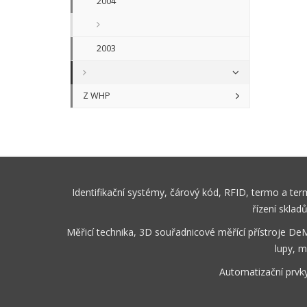
2004
2003
Z WHP
Identifikační systémy, čárový kód, RFID, termo a te
řízení sklad
Měřicí technika, 3D souřadnicové měřící přístroje De
lupy, m
Automatizační prvk