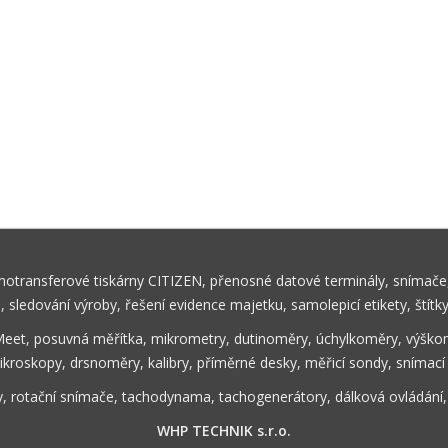
rmotransferové tiskárny CITIZEN, přenosné datové terminály, snímače,
ů, sledování výroby, řešení evidence majetku, samolepicí etikety, štítk
Meet, posuvná měřítka, mikrometry, dutinoměry, úchylkoměry, výškom
ikroskopy, drsnoměry, kalibry, příměrné desky, měřicí sondy, snímací
y, rotační snímače, tachodynama, tachogenerátory, dálková ovládání
WHP TECHNIK s.r.o.