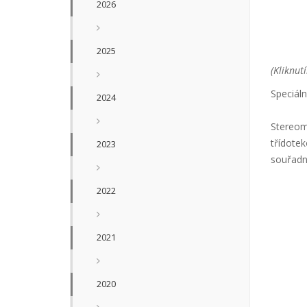
2026
2025
(Kliknut
Speciáln
2024
Stereomi
třídote
2023
souřadni
2022
2021
2020