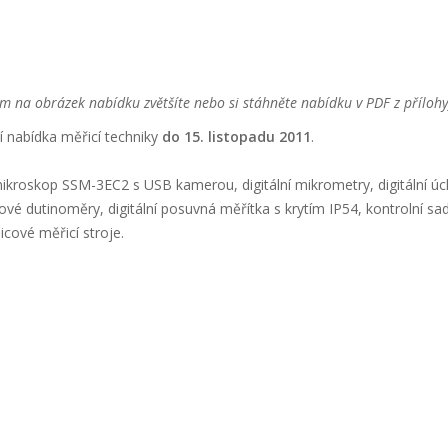
ím na obrázek nabídku zvětšíte nebo si stáhněte nabídku v PDF z přílohy
í nabídka měřicí techniky
do 15. listopadu 2011
.
kroskop SSM-3EC2 s USB kamerou, digitální mikrometry, digitální úch
kové dutinoměry, digitální posuvná měřítka s krytím IP54, kontrolní
cové měřicí stroje.