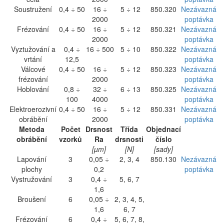
Soustružení
0,4 ÷ 50
16 ÷
5 ÷ 12
850.320
Nezávazná
2000
poptávka
Frézování
0,4 ÷ 50
16 ÷
5 ÷ 12
850.321
Nezávazná
2000
poptávka
Vyztužování a
0,4 ÷
16 ÷ 500
5 ÷ 10
850.322
Nezávazná
vrtání
12,5
poptávka
Válcové
0,4 ÷ 50
16 ÷
5 ÷ 12
850.323
Nezávazná
frézování
2000
poptávka
Hoblování
0,8 ÷
32 ÷
6 ÷ 13
850.325
Nezávazná
100
4000
poptávka
Elektroerozivní
0,4 ÷ 50
16 ÷
5 ÷ 12
850.331
Nezávazná
obrábění
2000
poptávka
Metoda
Počet
Drsnost
Třída
Objednací
obrábění
vzorků
Ra
drsnosti
číslo
[µm]
[N]
[sady]
Lapování
3
0,05 ÷
2, 3, 4
850.130
Nezávazná
plochy
0,2
poptávka
Vystružování
3
0,4 ÷
5, 6, 7
1,6
Broušení
6
0,05 ÷
2, 3, 4, 5,
1,6
6, 7
Frézování
6
0,4 ÷
5, 6, 7, 8,