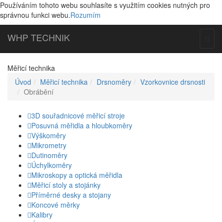
Používáním tohoto webu souhlasíte s využitím cookies nutných pro
správnou funkci webu.
Rozumím
WHP
TECHNIK
Togg
navig
Měřicí technika
Úvod
Měřicí technika
Drsnoměry
Vzorkovnice drsnosti
Obrábění
3D souřadnicové měřicí stroje
Posuvná měřidla a hloubkoměry
Výškoměry
Mikrometry
Dutinoměry
Úchylkoměry
Mikroskopy a optická měřidla
Měřicí stoly a stojánky
Příměrné desky a stojany
Koncové měrky
Kalibry