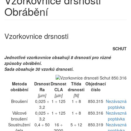
Obrábění
Vzorkovnice drsnosti
SCHUT
Jednotlivé vzorkovnice obsahují 8 drsností pro různé
způsoby obrábění.
Sada obsahuje 30 vzorků drsnosti.
Metoda
Drsnost
Drsnost
Třída
Objednací
obrábění
Ra
CLA
drsnosti
číslo
[µm]
[µin]
[N]
Broušení
0,025 ÷
1 ÷ 125
1 ÷ 8
850.315
Nezávazná
3,2
poptávka
Válcové
0,025 ÷
1 ÷ 125
1 ÷ 8
850.316
Nezávazná
broušení
3,2
poptávka
Soustružení
0,4 ÷ 50
16 ÷
5 ÷ 12
850.319
Nezávazná
čela
2000
poptávka