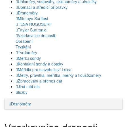
Úhloměry, vodováhy, sklonoměry a úhelníky
Upínací a středící přípravky
Drsnoměry
Mitutoyo Surftest
TESA RUGOSURF
Taylor Surtronic
Vzorkovnice drsnosti
Obrábění
Tryskání
Tvrdoměry
Měřicí sondy
Kontaktní sondy a doteky
Měřidla pro stavebnictví Leica
Metry, pravítka, měřítka, měrky a tloušťkoměry
Zpracování a přenos dat
Jiná měřidla
Služby
Drsnoměry
Vzorkovnice drsnosti