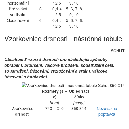
horizontální
12,5
9, 10
Frézování
6
0,4 ÷
5, 6, 7, 8,
vertikální
12,5
9, 10
Soustružení
6
0,4 ÷
5, 6, 7, 8,
12,5
9, 10
Vzorkovnice drsnosti - nástěnná tabule
SCHUT
Obsahuje 8 vzorků drsnosti pro následující způsoby
obrábění: broušení, válcové broušení, soustružení čela,
soustružení, frézování, vyztužování a vrtání, válcové
frézování a hoblování.
Rozměry (š ×
Objednací
v)
číslo
[mm]
[sady]
Vzorkovnice
740 × 310
850.314
Nezávazná
drsnosti
poptávka