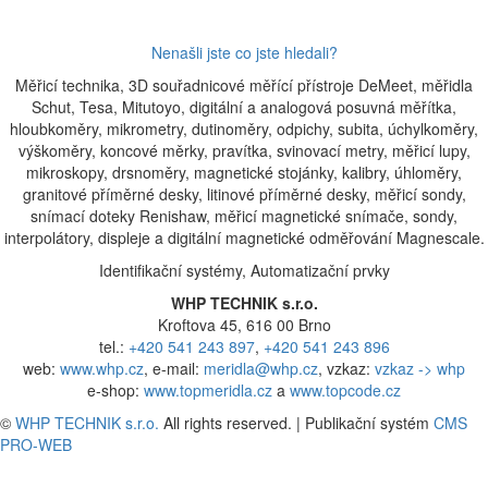
Nenašli jste co jste hledali?
Měřicí technika, 3D souřadnicové měřící přístroje DeMeet, měřidla
Schut, Tesa, Mitutoyo, digitální a analogová posuvná měřítka,
hloubkoměry, mikrometry, dutinoměry, odpichy, subita, úchylkoměry,
výškoměry, koncové měrky, pravítka, svinovací metry, měřicí lupy,
mikroskopy, drsnoměry, magnetické stojánky, kalibry, úhloměry,
granitové příměrné desky, litinové příměrné desky, měřicí sondy,
snímací doteky Renishaw, měřicí magnetické snímače, sondy,
interpolátory, displeje a digitální magnetické odměřování Magnescale.
Identifikační systémy, Automatizační prvky
WHP TECHNIK s.r.o.
Kroftova 45, 616 00 Brno
tel.:
+420 541 243 897
,
+420 541 243 896
web:
www.whp.cz
, e-mail:
meridla@whp.cz
, vzkaz:
vzkaz -> whp
e-shop:
www.topmeridla.cz
a
www.topcode.cz
©
WHP TECHNIK s.r.o.
All rights reserved. | Publikační systém
CMS
PRO-WEB