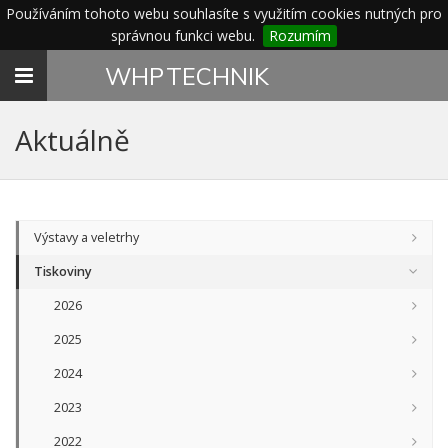
Používáním tohoto webu souhlasíte s využitím cookies nutných pro
správnou funkci webu.
Rozumím
Toggle
WHP
TECHNIK
navigation
Aktuálně
Výstavy a veletrhy
Tiskoviny
2026
2025
2024
2023
2022