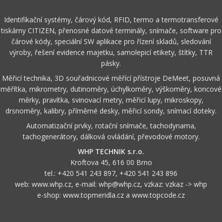
Identifikační systémy, čárový kód, RFID, termo a termotransferové
tiskárny CITIZEN, přenosné datové terminály, snímače, software pro
čárové kódy, speciální SW aplikace pro řízení skladů, sledování
výroby, řešení evidence majetku, samolepicí etikety, štítky, TTR
pásky.
Měřicí technika, 3D souřadnicové měřící přístroje DeMeet, posuvná
měřítka, mikrometry, dutinoměry, úchylkoměry, výškoměry, koncové
měrky, pravítka, svinovací metry, měřicí lupy, mikroskopy,
drsnoměry, kalibry, příměrné desky, měřicí sondy, snímací doteky.
Automatizační prvky, rotační snímače, tachodynama,
tachogenerátory, dálková ovládání, převodové motory.
WHP TECHNIK s.r.o.
Kroftova 45, 616 00 Brno
tel.:
+420 541 243 897
,
+420 541 243 896
web:
www.whp.cz
, e-mail:
whp@whp.cz
, vzkaz:
vzkaz -> whp
e-shop:
www.topmeridla.cz
a
www.topcode.cz