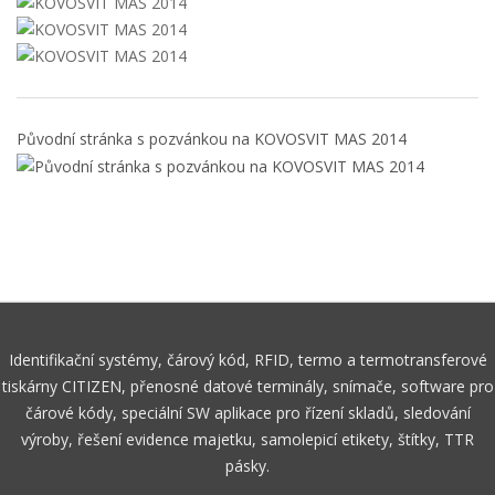
Původní stránka s pozvánkou na KOVOSVIT MAS 2014
Identifikační systémy, čárový kód, RFID, termo a termotransferové
tiskárny CITIZEN, přenosné datové terminály, snímače, software pro
čárové kódy, speciální SW aplikace pro řízení skladů, sledování
výroby, řešení evidence majetku, samolepicí etikety, štítky, TTR
pásky.