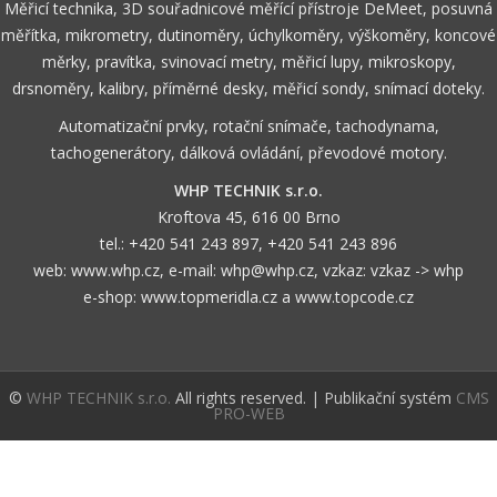
Měřicí technika, 3D souřadnicové měřící přístroje DeMeet, posuvná
měřítka, mikrometry, dutinoměry, úchylkoměry, výškoměry, koncové
měrky, pravítka, svinovací metry, měřicí lupy, mikroskopy,
drsnoměry, kalibry, příměrné desky, měřicí sondy, snímací doteky.
Automatizační prvky, rotační snímače, tachodynama,
tachogenerátory, dálková ovládání, převodové motory.
WHP TECHNIK s.r.o.
Kroftova 45, 616 00 Brno
tel.:
+420 541 243 897
,
+420 541 243 896
web:
www.whp.cz
, e-mail:
whp@whp.cz
, vzkaz:
vzkaz -> whp
e-shop:
www.topmeridla.cz
a
www.topcode.cz
©
WHP TECHNIK s.r.o.
All rights reserved. | Publikační systém
CMS
PRO-WEB