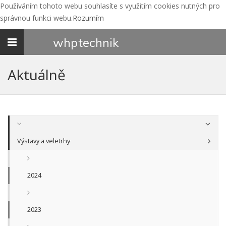
Používáním tohoto webu souhlasíte s využitím cookies nutných pro
správnou funkci webu.
Rozumím
Toggle
whp
technik
navigation
Aktuálně
Výstavy a veletrhy
2024
2023