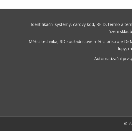
Identifikační systémy, čárový kód, RFID, termo a te
řízení sklad
Měřicí technika, 3D souřadnicové měřící přístroje De
lupy, m
Automatizační prvk
©
W