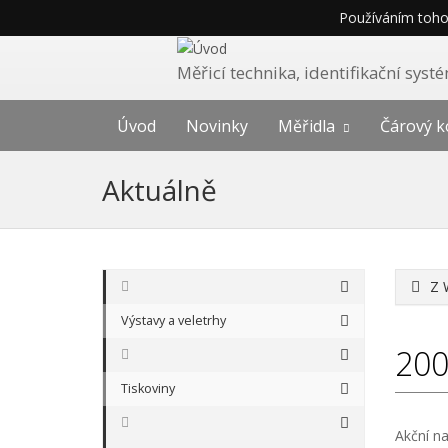
Používáním tohot
Měřicí technika, identifikační sys
Úvod
Novinky
Měřidla
Čárový k
Aktuálně
Z 
Výstavy a veletrhy
20
Tiskoviny
Akční na