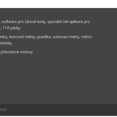
 software pro čárové kódy, speciální SW aplikace pro
y, TTR pásky.
ěry, koncové měrky, pravítka, svinovací metry, měřicí
 doteky.
, převodové motory.
WEB