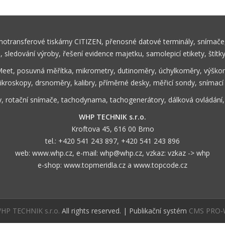
rmotransferové tiskárny CITIZEN, přenosné datové terminály, snímače,
ů, sledování výroby, řešení evidence majetku, samolepicí etikety, štítk
Meet, posuvná měřítka, mikrometry, dutinoměry, úchylkoměry, výškom
ikroskopy, drsnoměry, kalibry, příměrné desky, měřicí sondy, snímací
y, rotační snímače, tachodynama, tachogenerátory, dálková ovládání
WHP TECHNIK s.r.o.
Kroftova 45, 616 00 Brno
tel.:
+420 541 243 897
,
+420 541 243 896
web:
www.whp.cz
, e-mail:
whp@whp.cz
, vzkaz:
vzkaz -> whp
e-shop:
www.topmeridla.cz
a
www.topcode.cz
HP TECHNIK s.r.o.
All rights reserved. | Publikační systém
CMS PRO-