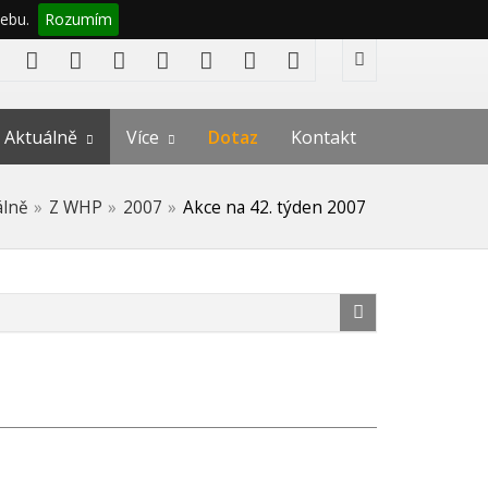
ebu.
Rozumím
Aktuálně
Více
Dotaz
Kontakt
álně
Z WHP
2007
Akce na 42. týden 2007