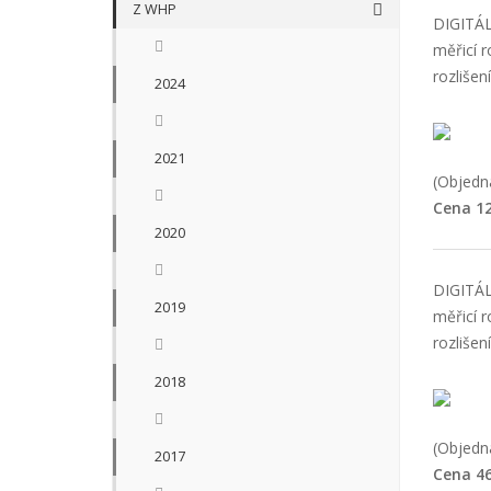
Z WHP
DIGITÁ
měřicí 
rozlišen
2024
2021
(Objedna
Cena 12
2020
DIGITÁ
2019
měřicí 
rozlišen
2018
(Objedna
2017
Cena 46