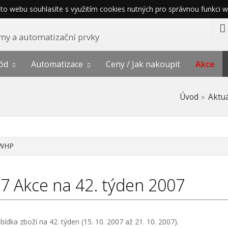
o webu souhlasíte s využitím cookies nutných pro správnou funkci w
témy a automatizační prvky
ód
Automatizace
Ceny / Jak nakoupit
Akce
Úvod
Aktu
WHP
07
Akce na 42. týden 2007
bídka zboží na 42. týden (15. 10. 2007 až 21. 10. 2007).