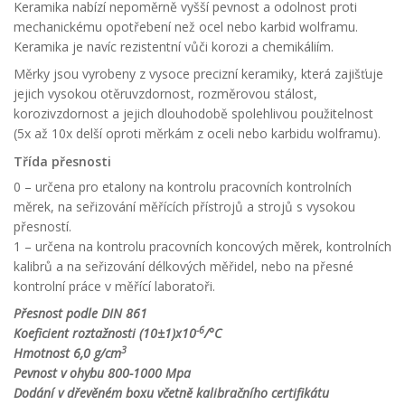
Keramika nabízí nepoměrně vyšší pevnost a odolnost proti
mechanickému opotřebení než ocel nebo karbid wolframu.
Keramika je navíc rezistentní vůči korozi a chemikáliím.
Měrky jsou vyrobeny z vysoce precizní keramiky, která zajišťuje
jejich vysokou otěruvzdornost, rozměrovou stálost,
korozivzdornost a jejich dlouhodobě spolehlivou použitelnost
(5x až 10x delší oproti měrkám z oceli nebo karbidu wolframu).
Třída přesnosti
0 – určena pro etalony na kontrolu pracovních kontrolních
měrek, na seřizování měřících přístrojů a strojů s vysokou
přesností.
1 – určena na kontrolu pracovních koncových měrek, kontrolních
kalibrů a na seřizování délkových měřidel, nebo na přesné
kontrolní práce v měřící laboratoři.
Přesnost podle DIN 861
-6
Koeficient roztažnosti (10±1)x10
/°C
3
Hmotnost 6,0 g/cm
Pevnost v ohybu 800-1000 Mpa
Dodání v dřevěném boxu včetně kalibračního certifikátu