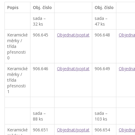
Popis
Obj. číslo
Obj. číslo
sada –
sada –
32 ks
47 ks
Keramické
906.645
Objednat/poptat
906.648
Objedna
měrky /
třída
přesnosti
0
Keramické
906.646
Objednat/poptat
906.649
Objedna
měrky /
třída
přesnosti
1
sada –
sada –
88 ks
103 ks
Keramické
906.651
Objednat/poptat
906.654
Objedna