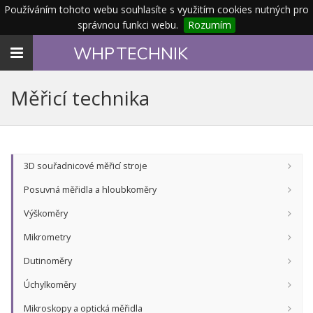
Používáním tohoto webu souhlasíte s využitím cookies nutných pro
správnou funkci webu.
Rozumím
Toggle
WHP
TECHNIK
navigation
Měřicí technika
3D souřadnicové měřicí stroje
Posuvná měřidla a hloubkoměry
Výškoměry
Mikrometry
Dutinoměry
Úchylkoměry
Mikroskopy a optická měřidla