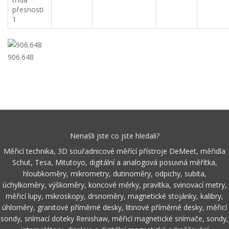
přesnosti
1
906.648
Nenašli jste co jste hledali?
Měřicí technika, 3D souřadnicové měřící přístroje DeMeet, měřidla
Schut, Tesa, Mitutoyo, digitální a analogová posuvná měřítka,
hloubkoměry, mikrometry, dutinoměry, odpichy, subita,
úchylkoměry, výškoměry, koncové měrky, pravítka, svinovací metry,
měřicí lupy, mikroskopy, drsnoměry, magnetické stojánky, kalibry,
úhloměry, granitové příměrné desky, litinové příměrné desky, měřicí
sondy, snímací doteky Renishaw, měřicí magnetické snímače, sondy,