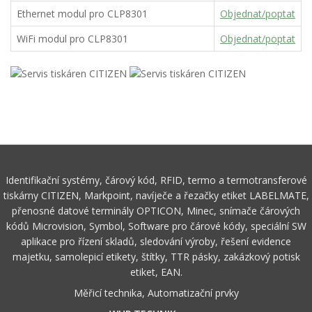
Ethernet modul pro CLP8301
Objednat/poptat
WiFi modul pro CLP8301
Objednat/poptat
Identifikační systémy, čárový kód, RFID, termo a termotransferové
tiskárny CITIZEN, Markpoint, navíječe a řezačky etiket LABELMATE,
přenosné datové terminály OPTICON, Minec, snímače čárových
kódů Microvision, Symbol, Software pro čárové kódy, speciální SW
aplikace pro řízení skladů, sledování výroby, řešení evidence
majetku, samolepicí etikety, štítky, TTR pásky, zakázkový potisk
etiket, EAN.
Měřicí technika, Automatizační prvky