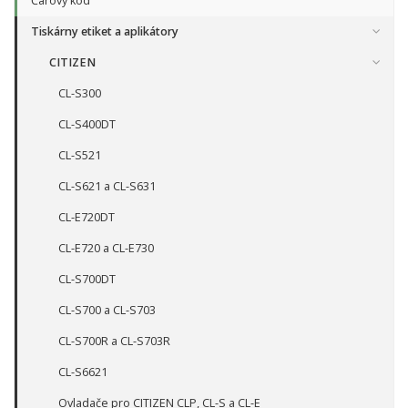
Čárový kód
Tiskárny etiket a aplikátory
CITIZEN
CL-S300
CL-S400DT
CL-S521
CL-S621 a CL-S631
CL-E720DT
CL-E720 a CL-E730
CL-S700DT
CL-S700 a CL-S703
CL-S700R a CL-S703R
CL-S6621
Ovladače pro CITIZEN CLP, CL-S a CL-E