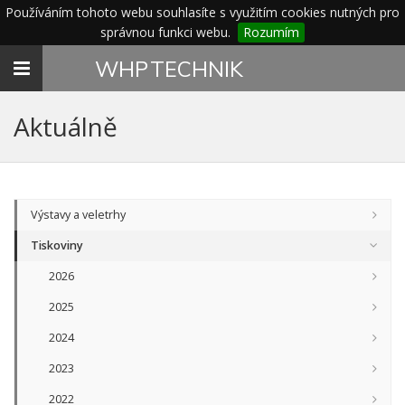
Používáním tohoto webu souhlasíte s využitím cookies nutných pro
správnou funkci webu.
Rozumím
Toggle
WHP
TECHNIK
navigation
Aktuálně
Výstavy a veletrhy
Tiskoviny
2026
2025
2024
2023
2022