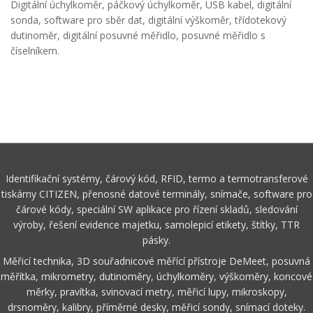
Digitální úchylkoměr, páčkový úchylkoměr, USB kabel, digitální
sonda, software pro sběr dat, digitální výškoměr, třídotekový
dutinoměr, digitální posuvné měřidlo, posuvné měřidlo s
číselníkem.
Identifikační systémy, čárový kód, RFID, termo a termotransferové
tiskárny CITIZEN, přenosné datové terminály, snímače, software pro
čárové kódy, speciální SW aplikace pro řízení skladů, sledování
výroby, řešení evidence majetku, samolepicí etikety, štítky, TTR
pásky.
Měřicí technika, 3D souřadnicové měřící přístroje DeMeet, posuvná
měřítka, mikrometry, dutinoměry, úchylkoměry, výškoměry, koncové
měrky, pravítka, svinovací metry, měřicí lupy, mikroskopy,
drsnoměry, kalibry, příměrné desky, měřicí sondy, snímací doteky.