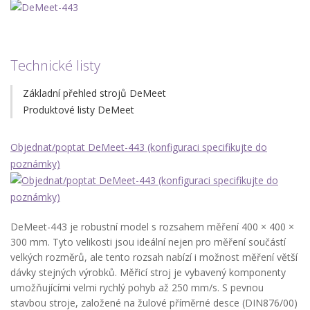
Technické listy
Základní přehled strojů DeMeet
Produktové listy DeMeet
Objednat/poptat DeMeet-443 (konfiguraci specifikujte do
poznámky)
DeMeet-443 je robustní model s rozsahem měření 400 × 400 ×
300 mm. Tyto velikosti jsou ideální nejen pro měření součástí
velkých rozměrů, ale tento rozsah nabízí i možnost měření větší
dávky stejných výrobků. Měřicí stroj je vybavený komponenty
umožňujícími velmi rychlý pohyb až 250 mm/s. S pevnou
stavbou stroje, založené na žulové příměrné desce (DIN876/00)