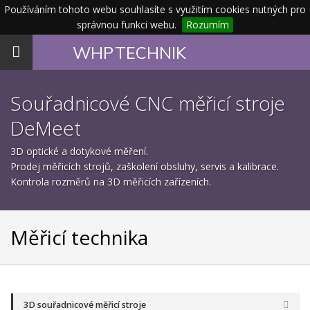
Používáním tohoto webu souhlasíte s využitím cookies nutných pro
správnou funkci webu.
Rozumím
Toggle
WHP
TECHNIK
navigation
Souřadnicové CNC měřicí stroje
DeMeet
3D optické a dotykové měření.
Prodej měřicích strojů, zaškolení obsluhy, servis a kalibrace.
Kontrola rozměrů na 3D měřicích zařízeních.
Měřicí technika
3D souřadnicové měřicí stroje