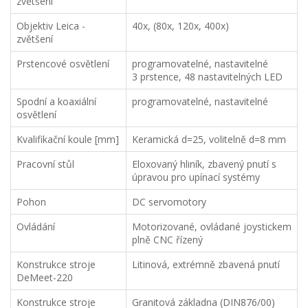
zvětšení
Objektiv Leica -
40x, (80x, 120x, 400x)
zvětšení
Prstencové osvětlení
programovatelné, nastavitelné
3 prstence, 48 nastavitelných LED
Spodní a koaxiální
programovatelné, nastavitelné
osvětlení
Kvalifikační koule [mm]
Keramická d=25, volitelně d=8 mm
Pracovní stůl
Eloxovaný hliník, zbavený pnutí s
úpravou pro upínací systémy
Pohon
DC servomotory
Ovládání
Motorizované, ovládané joystickem
plně CNC řízený
Konstrukce stroje
Litinová, extrémně zbavená pnutí
DeMeet-220
Konstrukce stroje
Granitová základna (DIN876/00)