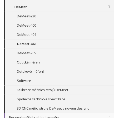
DeMeet
DeMeet-220
DeMeet-400
DeMeet-404
DeMeet-443
DeMeet-705
Optické měření
Dotekové měření
Software
Kalibrace měřicích strojů DeMeet
Společná technická specifikace
3D CNC měřicí stroje DeMeet v novém designu
Posuvná měřidla a hloubkoměry