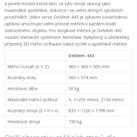
a pevné mostní konstrukcí, se tyto stroje ukazují jako
maximálně spolehlivé, dokonce i ve velmi drsných výrobních
prostředích. Video verze DeMeet-443 je vybaven soustřednou
optikou umožňující velmi přesné měření v každém bodě
zobrazeného objektu. Pro dotykové měření je DeMeet-443
osazen snímacím systémem Renishaw. Vylepšený a uživatelsky
příjemný 3D měřicí software nabízí rychlé a spolehlivé měření.
DeMeet-443
Měřicí rozsah (X-Y-Z)
400 × 400 × 300 mm
Rozměry stolu
560 × 574 mm
Hmotnost dílce
50 kg
Maximální měřicí rychlost
X, Y=250 mm/s, Z=50 mm/s
Rozměry stroje (š × h × v)
835 × 1220 × 1798 mm
Hmotnost stroje
730 kg