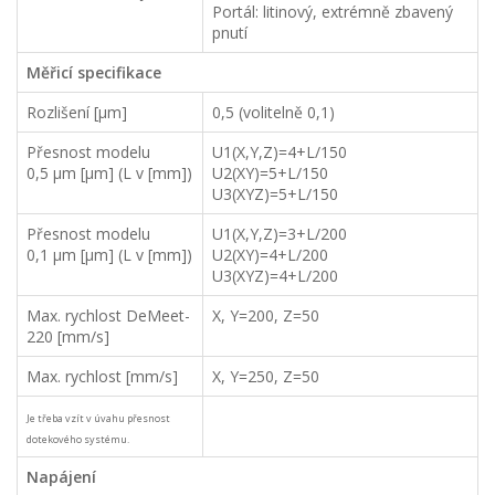
Portál: litinový, extrémně zbavený
pnutí
Měřicí specifikace
Rozlišení [µm]
0,5 (volitelně 0,1)
Přesnost modelu
U1(X,Y,Z)=4+L/150
0,5 µm [µm] (L v [mm])
U2(XY)=5+L/150
U3(XYZ)=5+L/150
Přesnost modelu
U1(X,Y,Z)=3+L/200
0,1 µm [µm] (L v [mm])
U2(XY)=4+L/200
U3(XYZ)=4+L/200
Max. rychlost DeMeet-
X, Y=200, Z=50
220 [mm/s]
Max. rychlost [mm/s]
X, Y=250, Z=50
Je třeba vzít v úvahu přesnost
dotekového systému.
Napájení