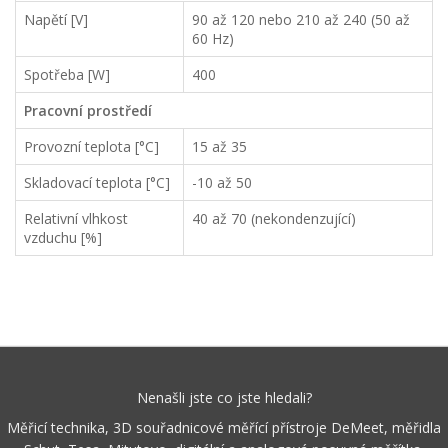
Napětí [V]
90 až 120 nebo 210 až 240 (50 až
60 Hz)
Spotřeba [W]
400
Pracovní prostředí
Provozní teplota [°C]
15 až 35
Skladovací teplota [°C]
-10 až 50
Relativní vlhkost
40 až 70 (nekondenzující)
vzduchu [%]
Nenašli jste co jste hledali?
Měřicí technika, 3D souřadnicové měřící přístroje DeMeet, měřidla