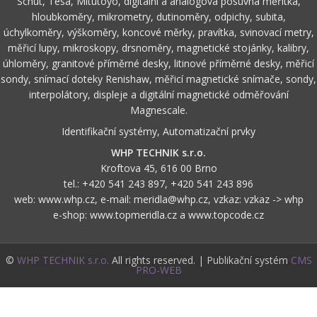
Schut, Tesa, Mitutoyo, digitální a analogová posuvná měřítka,
hloubkoměry, mikrometry, dutinoměry, odpichy, subita,
úchylkoměry, výškoměry, koncové měrky, pravítka, svinovací metry,
měřicí lupy, mikroskopy, drsnoměry, magnetické stojánky, kalibry,
úhloměry, granitové příměrné desky, litinové příměrné desky, měřicí
sondy, snímací doteky Renishaw, měřicí magnetické snímače, sondy,
interpolátory, displeje a digitální magnetické odměřování
Magnescale.
Identifikační systémy, Automatizační prvky
WHP TECHNIK s.r.o.
Kroftova 45, 616 00 Brno
tel.:
+420 541 243 897
,
+420 541 243 896
web:
www.whp.cz
, e-mail:
meridla@whp.cz
, vzkaz:
vzkaz -> whp
e-shop:
www.topmeridla.cz
a
www.topcode.cz
©
WHP TECHNIK s.r.o.
All rights reserved. | Publikační systém
CMS
PRO-WEB