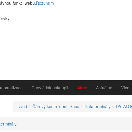
rávnou funkci webu.
Rozumím
 prvky
utomatizace
Ceny / Jak nakoupit
Akce
Aktuálně
Více
Úvod
Čárový kód a identifikace
Dataterminály
DATALO
terminály