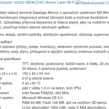
t/poptat 102302 DATALOGIC Memor Laser Wi-Fi
bilní datový terminál Datalogic Memor s operačním systémem MS Win
 kombinující integrovaný snímač čárových kódů a možnost bezdrátové 
h. Uživatelsky příjemná klávesnice je řešena stejně, jako na mobilním 
í, umožňuje řešení datově náročných aplikací.
pro: sklady, výrobní podniky, distribuční společnosti, obchody, supermar
 aplikací
 operace (příjmy, výdeje, inventury), sledování výrobních procesů, evi
ektřiny, vody, plynu, přístupové a výpůjční systémy, evidence vratných 
á specifikace
TFT, dotykový, podsvícený, 64000 barev, 4 řádky, 20 zna
ice
20 kláves, 5 polohový joystick, podsvícení
(d x v x š)
152 x 40 x 55 mm
t
210 g včetně baterie
 teplota
0 až +50 °C
t
pád z výšky 1,2 m na beton, krytí IP54
ocesor
Intel Xscale PXA255, 200 MHz
í systém
Microsoft Windows CE 5.0
RAM 64 MB, Flash 128 MB, slot na rozšíření SD kartou
í
Li-Ion akumulátor 1000 mAh, nebo 3 AAA akumulátory