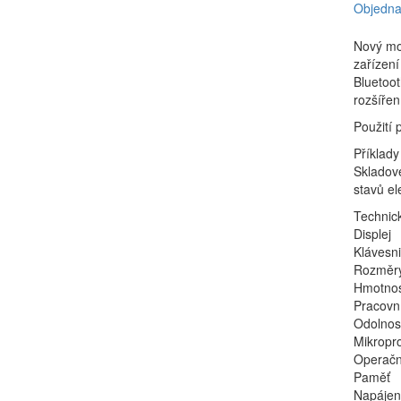
Objedna
Nový mo
zařízení
Bluetoot
rozšířen
Použití 
Příklady
Skladové
stavů el
Technick
Displej
Klávesn
Rozměry 
Hmotnos
Pracovní
Odolnos
Mikropr
Operačn
Paměť
Napájen