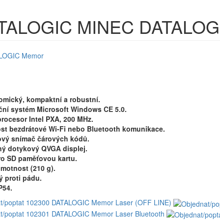
TALOGIC MINEC
DATALOG
omický, kompaktní a robustní.
ční systém Microsoft Windows CE 5.0.
procesor Intel PXA, 200 MHz.
st bezdrátové Wi-Fi nebo Bluetooth komunikace.
ový snímač čárových kódů.
ný dotykový QVGA displej.
pro SD paměťovou kartu.
hmotnost (210 g).
ý proti pádu.
IP54.
t/poptat 102300 DATALOGIC Memor Laser (OFF LINE)
t/poptat 102301 DATALOGIC Memor Laser Bluetooth