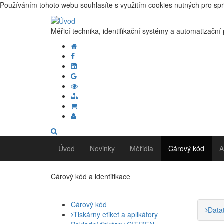
Používáním tohoto webu souhlasíte s využitím cookies nutných pro sp
Měřicí technika, identifikační systémy a automatizační
Úvod
Novinky
Měřidla
Čárový kód
A
Čárový kód a identifikace
Čárový kód
Data
Tiskárny etiket a aplikátory