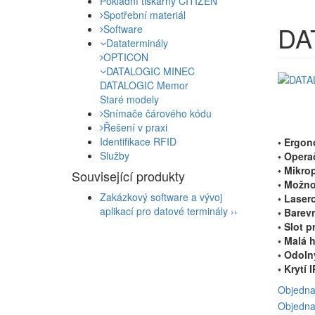
Pokladní tiskárny CITIZEN
Spotřební materiál
DA
Software
Dataterminály
OPTICON
DATALOGIC MINEC
DATALOGIC Memor
Staré modely
Snímače čárového kódu
Řešení v praxi
Identifikace RFID
• Ergon
Služby
• Opera
• Mikro
Související produkty
• Možno
Zakázkový software a vývoj
• Laser
aplikací pro datové terminály
››
• Barev
• Slot 
• Malá 
• Odoln
• Krytí 
Objedna
Objedna