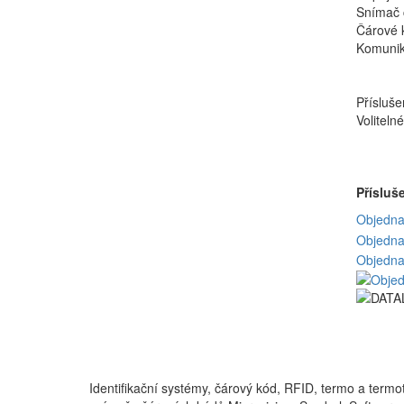
Snímač 
Čárové 
Komuni
Přísluše
Voliteln
Přísluš
Objedna
Objedna
Objednat
Identifikační systémy, čárový kód, RFID, termo a ter