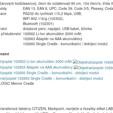
čárových kódů
laserový, čtení do vzdálenosti 90 cm, 104 čtení/s, třída II
kódy
EAN 13, EAN 8, UPC, Code 39, Code 2/5, Plessey, Cod
kace
RS232 do rychlosti 115,2 kbps, USB,
WiFi 802.11b/g (102302),
Bluetooth (102301)
nství
dotykové pero, napáječ, USB kabel, šňůrka
é příslušenství
102662 Li-Ion akumulátor 2000 mAh
102663 Adaptér na AAA akumulátory
102660 Single Cradle - komunikační / dobíjecí modul
enství
t/poptat 102662 Li-Ion akumulátor 2000 mAh
t/poptat 102663 Adaptér na AAA akumulátory
/poptat 102660 Single Cradle – komunikační - dobíjecí modul
motransferové tiskárny CITIZEN, Markpoint, navíječe a řezačky etiket