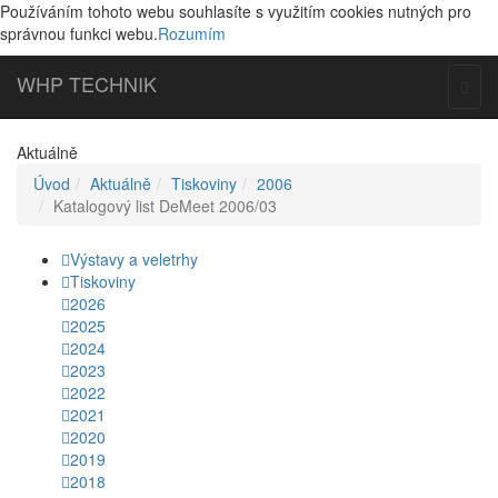
Používáním tohoto webu souhlasíte s využitím cookies nutných pro
správnou funkci webu.
Rozumím
WHP
TECHNIK
Togg
navig
Aktuálně
Úvod
Aktuálně
Tiskoviny
2006
Katalogový list DeMeet 2006/03
Výstavy a veletrhy
Tiskoviny
2026
2025
2024
2023
2022
2021
2020
2019
2018