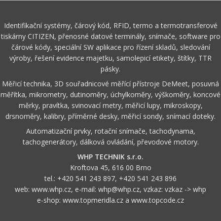
Identifikační systémy, čárový kód, RFID, termo a termotransferové
tiskárny CITIZEN, přenosné datové terminály, snímače, software pro
čárové kódy, speciální SW aplikace pro řízení skladů, sledování
výroby, řešení evidence majetku, samolepicí etikety, štítky, TTR
pásky.
Měřicí technika, 3D souřadnicové měřící přístroje DeMeet, posuvná
měřítka, mikrometry, dutinoměry, úchylkoměry, výškoměry, koncové
měrky, pravítka, svinovací metry, měřicí lupy, mikroskopy,
drsnoměry, kalibry, příměrné desky, měřicí sondy, snímací doteky.
Automatizační prvky, rotační snímače, tachodynama,
tachogenerátory, dálková ovládání, převodové motory.
WHP TECHNIK s.r.o.
Kroftova 45, 616 00 Brno
tel.:
+420 541 243 897
,
+420 541 243 896
web:
www.whp.cz
, e-mail:
whp@whp.cz
, vzkaz:
vzkaz -> whp
e-shop:
www.topmeridla.cz
a
www.topcode.cz