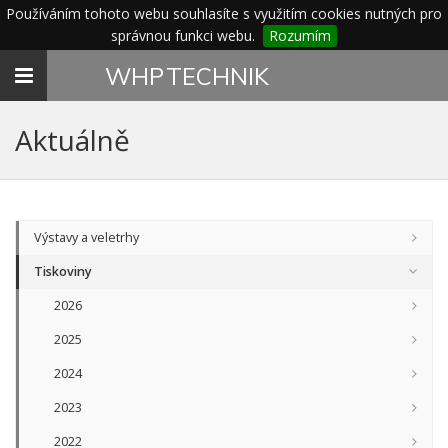
Používáním tohoto webu souhlasíte s využitím cookies nutných pro
správnou funkci webu.
Rozumím
Toggle
WHP
TECHNIK
navigation
Aktuálně
Výstavy a veletrhy
Tiskoviny
2026
2025
2024
2023
2022