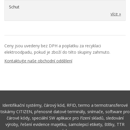
Schut
více »
Ceny jsou uvedeny bez DPH a poplatku za recyklaci
elektroodpadu, pokud je zboží do této skupiny zahrnuto.
Kontaktujte naše obchodní oddělení
Identifikační systémy, čárový kód, RFID, termo a termotransferové
tiskárny CITIZEN, přenosné datové terminály, snímače, software pro
čárové kódy, speciální SW aplikace pro řízení skladů, sledování
výroby, řešení evidence majetku, samolepicí etikety, štítky, TTR