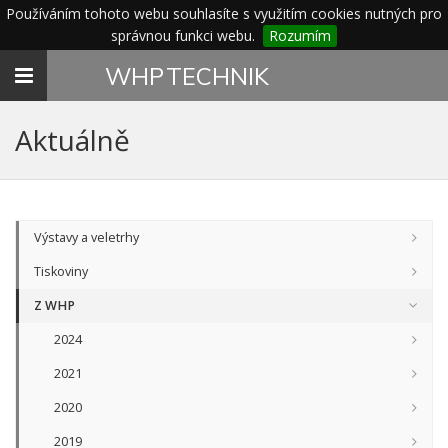
Používáním tohoto webu souhlasíte s využitím cookies nutných pro
správnou funkci webu.
Rozumím
Toggle
WHP
TECHNIK
navigation
Aktuálně
Výstavy a veletrhy
Tiskoviny
Z WHP
2024
2021
2020
2019