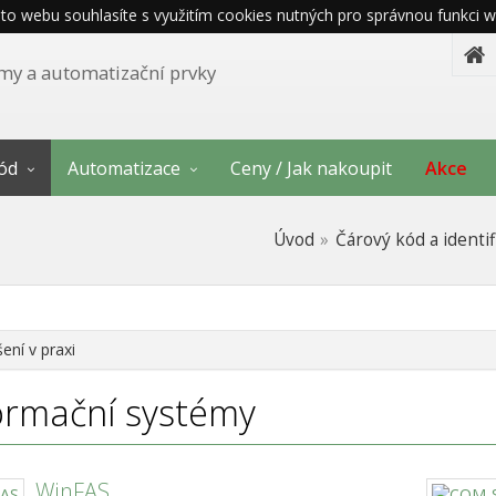
o webu souhlasíte s využitím cookies nutných pro správnou funkci w
témy a automatizační prvky
ód
Automatizace
Ceny / Jak nakoupit
Akce
Úvod
Čárový kód a identif
ení v praxi
ormační systémy
WinFAS