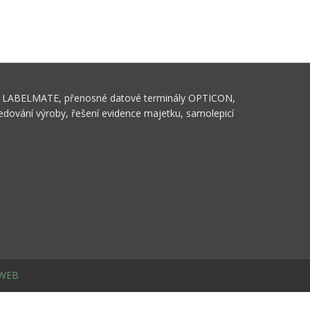
tiket LABELMATE, přenosné datové terminály OPTICON,
ledování výroby, řešení evidence majetku, samolepicí
WEB