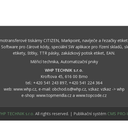
ermotransferové tiskárny CITIZEN, Markpoint, navíječe a řezačky e
oftware pro čárové kódy, speciální SW aplikace pro řízení skladů, s
etikety, štítky, TTR pásky, zakázkový potisk etiket, EAN.
Měřicí technika, Automatizační prvky
WHP TECHNIK s.r.o.
Kroftova 45, 616 00 Brno
tel.:
+420 541 243 897
,
+420 541 224 364
web:
www.whp.cz
, e-mail:
obchod.is@whp.cz
, vzkaz:
vzkaz -> whp
e-shop:
www.topmeridla.cz
a
www.topcode.cz
HP TECHNIK s.r.o.
All rights reserved. | Publikační systém
CMS PRO-