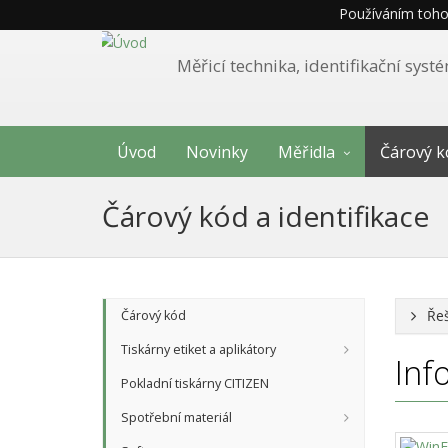
Používáním tohot
Měřicí technika, identifikační sys
Úvod
Novinky
Měřidla
Čárový k
Čárový kód a identifikace
Řeš
Čárový kód
Tiskárny etiket a aplikátory
Inf
Pokladní tiskárny CITIZEN
Spotřební materiál