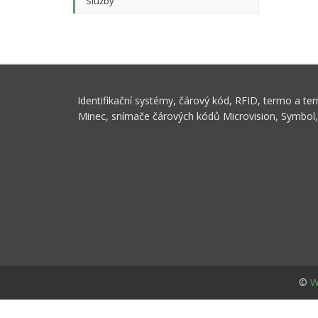
Služby
Identifikační systémy, čárový kód, RFID, termo a t
Minec, snímače čárových kódů Microvision, Symbol, S
©
W