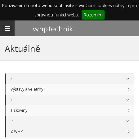
Používáním tohoto webu souhlasíte s využitím cookies nutných pro
správnou funkci webu.
Rozumím
Toggle
whp
technik
navigation
Aktuálně
Výstavy a veletrhy
Tiskoviny
Z WHP