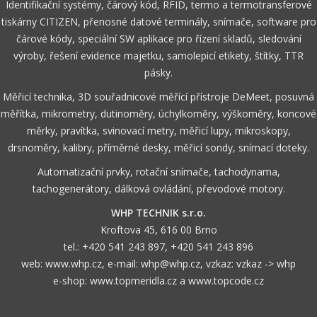
Identifikační systémy, čárový kód, RFID, termo a termotransferové
tiskárny CITIZEN, přenosné datové terminály, snímače, software pro
čárové kódy, speciální SW aplikace pro řízení skladů, sledování
výroby, řešení evidence majetku, samolepicí etikety, štítky, TTR
pásky.
Měřicí technika, 3D souřadnicové měřící přístroje DeMeet, posuvná
měřítka, mikrometry, dutinoměry, úchylkoměry, výškoměry, koncové
měrky, pravítka, svinovací metry, měřicí lupy, mikroskopy,
drsnoměry, kalibry, příměrné desky, měřicí sondy, snímací doteky.
Automatizační prvky, rotační snímače, tachodynama,
tachogenerátory, dálková ovládání, převodové motory.
WHP TECHNIK s.r.o.
Kroftova 45, 616 00 Brno
tel.:
+420 541 243 897
,
+420 541 243 896
web:
www.whp.cz
, e-mail:
whp@whp.cz
, vzkaz:
vzkaz -> whp
e-shop:
www.topmeridla.cz
a
www.topcode.cz