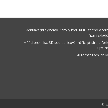
Identifikační systémy, čárový kód, RFID, termo a te
řízení sklad
Měřicí technika, 3D souřadnicové měřící přístroje De
lupy, m
Automatizační prvk
©
W