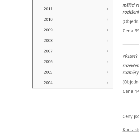
měřicí 
2011
rozlišen
2010
(Objedna
2009
Cena 39
2008
2007
PŘESNÝ
2006
rozevřen
2005
rozměry 
(Objedna
2004
Cena 14
Ceny jso
Kontakt