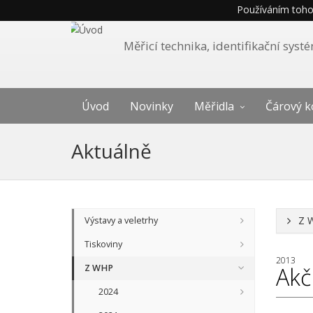
Používáním tohot
Měřicí technika, identifikační sys
Úvod
Novinky
Měřidla
Čárový k
Aktuálně
Z 
Výstavy a veletrhy
Tiskoviny
2013
Z WHP
Akč
2024