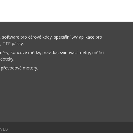
 software pro čárové kódy, speciální SW aplikace pro
y, TTR pásky.
ěry, koncové měrky, pravítka, svinovací metry, měřicí
 doteky.
, převodové motory.
WEB