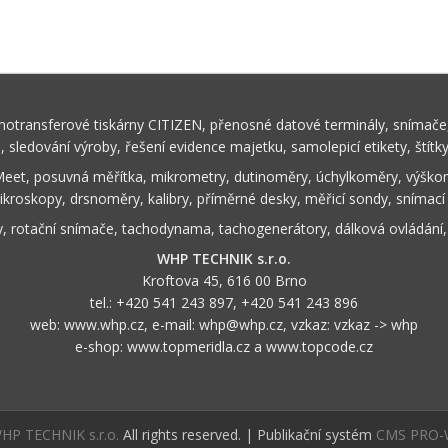
rmotransferové tiskárny CITIZEN, přenosné datové terminály, snímače,
ů, sledování výroby, řešení evidence majetku, samolepicí etikety, štítk
Meet, posuvná měřítka, mikrometry, dutinoměry, úchylkoměry, výškom
ikroskopy, drsnoměry, kalibry, příměrné desky, měřicí sondy, snímací
y, rotační snímače, tachodynama, tachogenerátory, dálková ovládání
WHP TECHNIK s.r.o.
Kroftova 45, 616 00 Brno
tel.:
+420 541 243 897
,
+420 541 243 896
web:
www.whp.cz
, e-mail:
whp@whp.cz
, vzkaz:
vzkaz -> whp
e-shop:
www.topmeridla.cz
a
www.topcode.cz
HP TECHNIK s.r.o.
All rights reserved. | Publikační systém
CMS PRO-