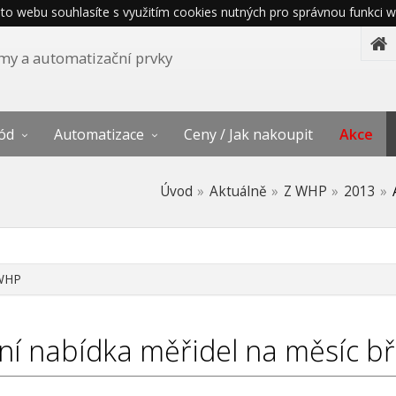
o webu souhlasíte s využitím cookies nutných pro správnou funkci w
témy a automatizační prvky
ód
Automatizace
Ceny / Jak nakoupit
Akce
Úvod
Aktuálně
Z WHP
2013
WHP
ní nabídka měřidel na měsíc b