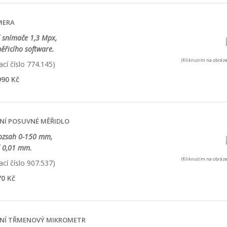
MERA
í snímače 1,3 Mpx,
ěřicího software.
(Kliknutím na obráze
cí číslo 774.145)
90 Kč
NÍ POSUVNÉ MĚŘIDLO
rozsah 0-150 mm,
í 0,01 mm.
(Kliknutím na obráze
cí číslo 907.537)
0 Kč
LNÍ TŘMENOVÝ MIKROMETR