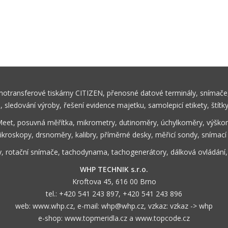
rmotransferové tiskárny CITIZEN, přenosné datové terminály, snímače,
ů, sledování výroby, řešení evidence majetku, samolepicí etikety, štítk
Meet, posuvná měřítka, mikrometry, dutinoměry, úchylkoměry, výškom
ikroskopy, drsnoměry, kalibry, příměrné desky, měřicí sondy, snímací
y, rotační snímače, tachodynama, tachogenerátory, dálková ovládání
WHP TECHNIK s.r.o.
Kroftova 45, 616 00 Brno
tel.:
+420 541 243 897
,
+420 541 243 896
web:
www.whp.cz
, e-mail:
whp@whp.cz
, vzkaz:
vzkaz -> whp
e-shop:
www.topmeridla.cz
a
www.topcode.cz