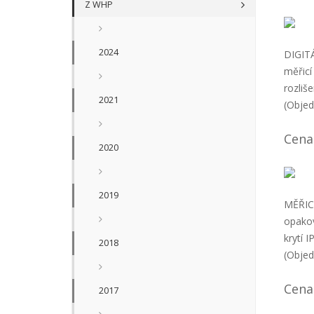
Z WHP
2024
DIGIT
měřicí
rozliš
2021
(Objed
Cena
2020
2019
MĚŘIC
opakov
krytí I
2018
(Objed
Cena
2017