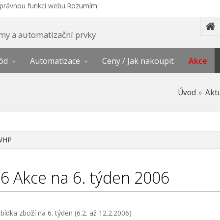
správnou funkci webu.
Rozumím
témy a automatizační prvky
ód
Automatizace
Ceny / Jak nakoupit
Akce
Úvod
Akt
WHP
06
Akce na 6. týden 2006
bídka zboží na 6. týden (6.2. až 12.2.2006)