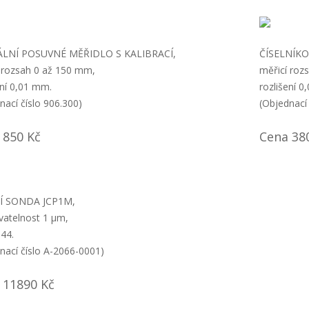
ÁLNÍ POSUVNÉ MĚŘIDLO S KALIBRACÍ,
ČÍSELNÍK
 rozsah 0 až 150 mm,
měřicí roz
ení 0,01 mm.
rozlišení 0
nací číslo 906.300)
(Objednací 
 850 Kč
Cena 38
Í SONDA JCP1M,
atelnost 1 µm,
P44.
nací číslo A-2066-0001)
 11890 Kč