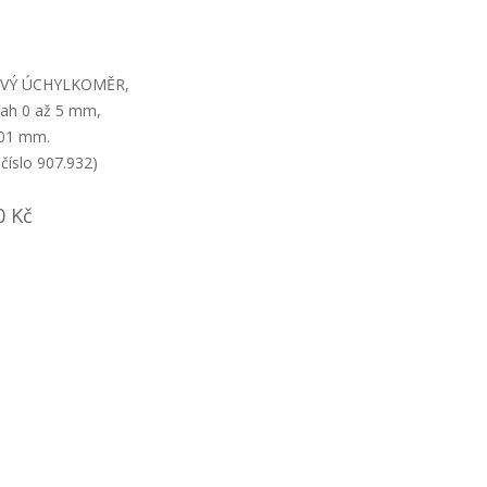
OVÝ ÚCHYLKOMĚR,
sah 0 až 5 mm,
,01 mm.
číslo 907.932)
0 Kč