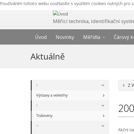
Používáním tohoto webu souhlasíte s využitím cookies nutných pro 
Měřicí technika, identifikační sys
Úvod
Novinky
Měřidla
Čárový k
Aktuálně
Z 
Výstavy a veletrhy
20
Tiskoviny
Akční na