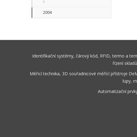
2004
Identifikační systémy, čárový kód, RFID, termo a te
řízení sklad
Měřicí technika, 3D souřadnicové měřící přístroje De
lupy, m
Automatizační prvk